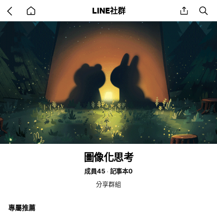
Go
share
se
LINE社群
back
to
home
圖像化思考
成員45
記事本0
分享群組
專屬推薦