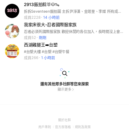
2913飯拍粽🐰🐶🦦
拆拆Seventeen飯拍圖 主拆尹淨漢、金珉奎、李燦 所有成員都可拆拆 #seventeen #淨漢 #珉奎 #李燦
成員2228
14 小時前
我家床很大-忍者國際服家族
忍者必須死國際服家族 歡迎休閒的各位加入，長時間沒上會踢人喔～
成員52
剛剛
西湖雞腿王➡️台塑
#台塑大樓 #台塑 #台塑午餐
成員266
1 小時前
還有其他眾多社群等您來探索
顯示更多
(Open
關於社群
in
(Open
(Open
(Open
用戶準則
官方部落格
規則及政策