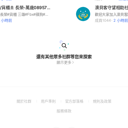
🌟🌊🌟航運/貨櫃🚢 長榮-萬歲08957等 🍎長榮500俱樂部
澳貝客守望相助社群
#航運#陽明#長榮#貨櫃 三雄#Fbx#蘋狗#00940#500#300#同學會
2 小時前
成員1044
2 小時前
還有其他眾多社群等您來探索
顯示更多
(Open
(Open
(Open
(Open
關於社群
用戶準則
官方部落格
規則及政策
in
in
in
in
(Open
服務條款
a
a
a
a
in
new
new
new
new
a
window)
window)
window)
window)
new