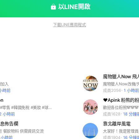
以LINE開啟
下載LINE應用程式
魔物獵人Now 飛
粉加入
魔物獵人Now改機/
 小時前
成員2056
1 小時前
on
❤️Apink 粉熊
#代購 #批發 #零售 #韓國免稅 #美妝 #球鞋代購 #各國皆有配合買手 歡迎詢問批發 零售 FB社團：mini cochon
12 小時前
成員1628
18 分鐘
息佈告欄
靠北離岸風電
術 餐飲物料 供需資訊交流
7 小時前
成員1904
16 分鐘