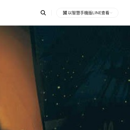
Search
以智慧手機版LINE查看
OpenChats
Open
or
search
messages
area