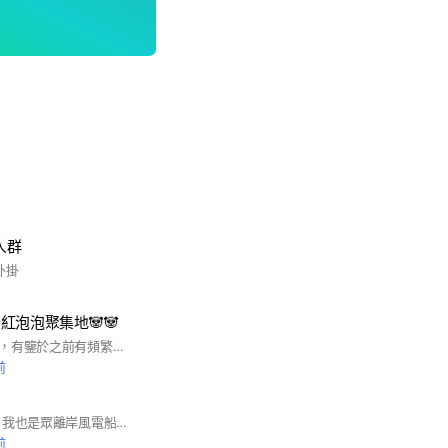
人群
外掛
的粉紅泡泡聚集地🐼🐼
歡迎各位粉熊🐼🐼🐼，有鑒於之前有頻繁的騷擾事件，所以有加密（提示：忙內是那首歌的舞蹈蹲不下去）❤️❤️❤️🎀🎀🎀
前
大家好！我是管理員 我也是眾離岸風電船的一顆螺絲 我能體會您所想 所思 所需 歡迎各位加入靠北離岸風電大家庭 本群宗旨 1.言論相對自由 2.秉持著公平公正公開正義 減少謾罵 3.踢爆邪惡船東 4.提升離岸船員工資水平 5.交換就業資訊 6.禁止早安圖 問候 色情等 如有發現 一律踢出 結論 跑離岸風電就是為了比遠洋爽能天天上網有錢賺 人人都想吃雞腿 有靠北才會進步 讓我們一起鞭策邪惡租方與慣老闆 提升整體就業環境 歡迎各位檢舉破壞和諧的頑劣份子 祝各位2022都能步步高升穩定工作 #歡迎航海界各位風電先進夥伴加入 #離岸風電 #風力發電 #船員 #商船 #跑船 #海事工程 #工程船 #CTV #SOV #AHT #DP #DPO
前