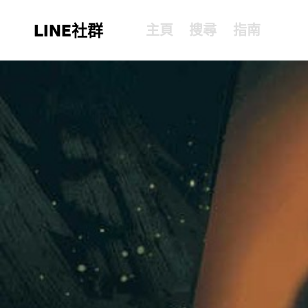
LINE社群
主頁
搜尋
指南