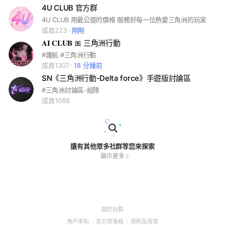
4U CLUB 官方群
4U CLUB 用最公道的價格 服務好每一位熱愛三角洲的玩家
成員223
剛剛
𝐀𝐈 𝐂𝐋𝐔𝐁 🎀 三角洲行動
#護航 #三角洲行動
成員1307
18 分鐘前
SN《三角洲行動-Delta force》手遊版討論區
#三角洲討論區-組隊
成員1068
還有其他眾多社群等您來探索
顯示更多
(Open
關於社群
in
(Open
(Open
(Open
用戶準則
官方部落格
規則及政策