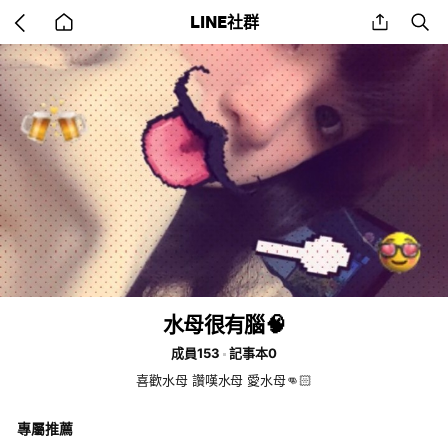
Go
share
se
LINE社群
back
to
home
水母很有腦🧠
成員153
記事本0
喜歡水母 讚嘆水母 愛水母👊🏻
專屬推薦