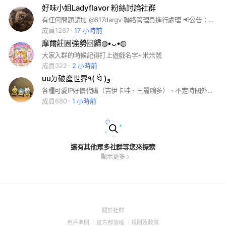
好味小姐Ladyflavor 粉絲討論社群
有任何問題請加 @617dargv 聯絡管理員進行處理 📢公告：每週日審核申請一次，時間不定 ♡在此聲明:這是好味小姐"非"官方成立的社群♡ 你喜歡好味小姐一家嗎？ 好味家成員 : 七+一隻貓~ 蛋捲小天使 短褲 麻糊 本丸 陳皮(橘皮) 米香 YIA More 其他成員~ 好味小姐_脆脆 剪輯師_阿斷 攝影師_很煩 攝影師老婆_品逸 好味小姐小孩_蕾夢 攝影師老婆小孩_蛋餅 好味小姐小孩2號_氣泡 知道好味Podcast~ 好味小姐開束縛我還你原型 嗎？ 趕快一起來討論吧！ 《本社群有提供自動回覆系統》 還在等什麼，就差你一個 ! ☆加入時請遵守LINE的社群服務條款☆ #好味小姐 #好味小姐腦波弱 #好味小姐開束縛我還你原型 本群於2021.6.2成立
成員1287
17 小時前
摩爾莊園強勢回歸◍•ᴗ•◍
大家入群的時候記得打上遊戲名字+米米號
成員322
2 小時前
uuㄉ破產世界٩( ᐛ )و
各種可愛IP好價代購（吉伊卡哇、三麗鷗多）、不定時國外連線（日本多）🇯🇵🙌🏻 快進來跟大家一起大爆買把錢花光光😻🫶🏻
成員680
1 小時前
還有其他眾多社群等您來探索
顯示更多
(Open
關於社群
in
(Open
(Open
(Open
用戶準則
官方部落格
規則及政策