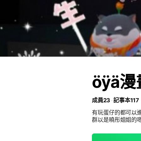
öÿä漫
成員23
記事本117
有玩蛋仔的都可以進
群以是曉彤姐姐的