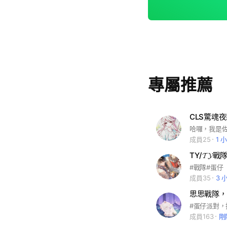
專屬推薦
CLS驚魂
成員25
1 
TY/𝓣𝓨
#戰隊#蛋仔
成員35
3 
思思戰隊，
成員163
剛