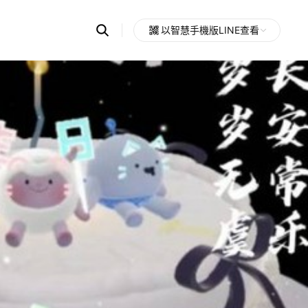
Search
以智慧手機版LINE查看
OpenChats
Open
or
search
messages
area