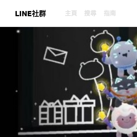
LINE社群
主頁
搜尋
指南