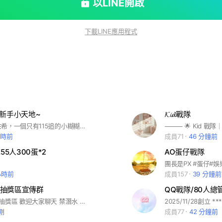
以LINE開啟
下載LINE應用程式
夜新手小天地~
𝓚𝓲𝓭戰隊
哈囉，我是佐希，一個只有115追的小糊糊，但是我好想要拍一些更好的影片，所以你願意加入我嗎？ 我知道我的剪片技術沒有很厲害，也知道我的蛋仔技術也很揪可，但我想跟各位大大學習學習 創這個群，我想集結各位像我一樣的國中影片創作者，希望大家可以加入我們🙏 我們不求技術、不求段位，只求大家能多多參與拍片。 某某玩法不會玩有關係嗎？ 沒關係，佐希教你 技術不好有關係嗎？ 沒關係，很多劇本都不需要技術 皮膚不多有關係嗎？ 沒關係，我們皮膚盡量都找大家都有的 CLS滴粉專 FB→Cls蛋仔拍片群 IG→還沒有 YT→預計4月初會弄
小時前
成員71
46 分鐘前
戰隊55人300蛋*2
AO蛋仔戰隊
小時前
成員157
39 分鐘前
抽獎區宣傳群
#蛋仔派對，抽獎區 歡迎大家聊天 禁潛水 禁吵架 合作要互群 禁乞討，團長要省蛋幣
剛
成員77
42 分鐘前