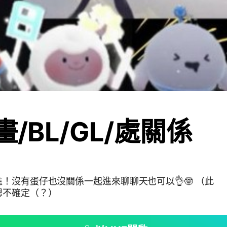
畫/BL/GL/處關係
！沒有蛋仔也沒關係一起進來聊聊天也可以👌🤓 （此
嗯不確定（？）