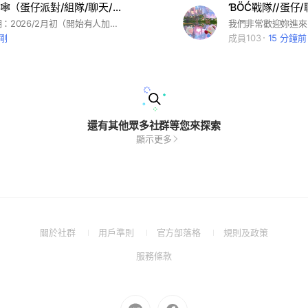
爬出驚魂夜🕸️（蛋仔派對/組隊/聊天/抽獎進行中/不是戰隊！）
社群建立日期：2026/2月初（開始有人加入） 🔥300人抽海瑟皮膚、蛋幣 沒人陪你組隊嘛？遇到偽人隊友沒人吐槽嘛？有不了解的事情沒地方問嘛？ 快點加入👇^_^ 來聽聽群裡的優缺點吧 優點：規則少、氣氛好~裡面的人都很熱情 缺點：缺點你~🥺 還是有點小要求的 🚫語氣衝、說話帶刺、罵髒話（做文明的蛋仔） 🚫霸凌、吵架（請理性溝通） •@總管必回，也會持續更新驚魂夜最新消息 •成員都很自來熟（？ •總管喜歡每一位活躍的孩子！ 福利⭐🎁 •每多15人抽人送蛋幣 •積分💫可以換蛋幣、會員、禮包 •生日可領10蛋幣 •不定時團建（開房間一起玩） 歡迎所有喜歡逃出驚魂夜的蛋仔 快進來和我組隊/聊天/交流🙌 希望你能在這裡找到你的好搭子🥰 #逃出驚魂夜#蛋仔派對#熱門社群#遊戲#抽獎#驚魂夜#蛋仔#蛋仔派对#惊魂夜#抽獎
剛
成員103
15 分鐘前
還有其他眾多社群等您來探索
顯示更多
(Open
(Open
(Open
(Open
關於社群
用戶準則
官方部落格
規則及政策
in
in
in
in
(Open
服務條款
a
a
a
a
in
new
new
new
new
a
window)
window)
window)
window)
new
Go
Go