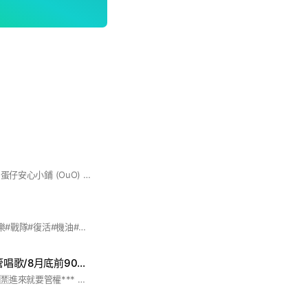
⸻ 🌟 Kid 戰隊｜蛋仔安心小鋪 (OuO) 🌟 歡迎加入我們這裡—— 一個 最溫暖、最鬧、最可愛 的蛋仔小天地！ 不管你是剛入坑的新手蛋、還是衝分高手，我們都超歡迎你加入一起玩～🔥 這裡有： 🐣 超 Nice 的隊友一起衝關 🐣 可愛爆擊的聊天氛圍 🐣 每天都很 Chill 的互動 🐣 萱萱本人不定時亂入（超香） 如果你想找一個： ✔ 能一起玩 ✔ 能一起笑 ✔ 能一起尬聊 的地方—— 那你已經找到啦 ✨ 快進來一起讓我們的 蛋仔每一天，都更好玩吧！💛✨ ———
團長是PX #蛋仔#娛樂#戰隊#復活#機油#抽獎
QQ戰隊/80人總管唱歌/8月底前90抽650蛋+抽2管/月老廟/100人抽團寵/蛋仔/處關係
2025/11/28創立 ***🈲️進來就要管權*** （要給的我自然會給） ***🈲進來就和總管處關係*** （該處的我自然會處） ***總管心情好隨時抽蛋幣*** 總管（團長）：魚鰭🈵 總管秘書*2：Mika、喵🈵 小團長*1：萌厭🈵 新人管*2:檸🈶🈵 嗆人管*2:豹 審核管*2：無聊 計分管*3：糯芸 活躍管*2:喵喵喵 檢舉管*2:粉紅色🌵、草梅🈵 宣傳管♾️：🈚️ 金主♾️：🈚️ 團寵（每50人抽1個）：糯芸🈵 ～～～～～～～～～～～～～ 合作♾️（要合作的打「/合作單」）：艾琳、喵、萌厭、喵喵喵、可愛的Molly、曉彤、萱萱、安 ———————————————————— 要管權的打「/管權」 並且，總管有收回你們管權的權利喔 ⋯⋯⋯⋯⋯⋯⋯⋯⋯⋯⋯⋯⋯⋯⋯⋯⋯ 🈚️=沒人 🈵=已滿 🈶=有人預約了 ————————————— 簡介： 主玩蛋仔派對的驚魂夜，歡迎驚魂夜愛好者加入，當然其他的也可以。團長可以用手機的時間不多，所以管管們可能會忙一點～ 另外，除了聊蛋仔，也可以處關係喔！團長都非常歡迎ㄉ～ 有蛋圈！需先加入Line的社群才可以進入喔～ 只不過要幫我注意一下： 🈲乞討 🔞 🈲髒話 🈲騷擾 🈲變態 —————————— 福利： 10人-抽1個改名卡✅ 20-抽團寵✅ 30-抽1個高級手冊✅ 55–確定團寵✅ 70-蓋月老廟✅ 80-總管唱歌（？+抽2管 90–成立家族 100–抽團寵+抽副管 120–加設學院 （會有隱藏福利！） （8月底前滿90人抽650蛋幣） ⋯⋯⋯⋯⋯⋯⋯⋯⋯⋯⋯ 目前目標：90人 ～～～～～～～～～～～ ✅=已完成 ⭕️=人數到了，但未完成 ———————————— 目前先這樣，有興趣的趕快進來吧～～