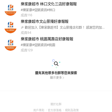
樂家康超市 林口文化三店好康報報
#樂家康#促銷資訊#林口
成員116
樂家康超市文山景隆好康報報
🎉 歡迎加入【樂家康超市】文山景隆店社群！ 感謝您的加入，這裡是分享最新優惠與生活好康的交流空間。 在這裡，您可以第一時間掌握： 🛒 最新促銷優惠 🥬 新鮮生鮮與熟食資訊 ☕ 現做咖啡、人氣商品推薦 🎁 限時活動與會員好康 ✨ 新品上市與生活提案 歡迎大家按讚、留言、分享，一起交流購物心得，發現更多超值好康！ 📍 樂家康超市｜天天新鮮・天天省更多 天天逛樂家康，天天快樂找好康！
成員94
樂家康超市 桃園萬壽店好康報報
#樂家康#促銷資訊#桃園
成員129
還有其他眾多社群等您來探索
顯示更多
(Open
關於社群
in
(Open
(Open
(Open
用戶準則
官方部落格
規則及政策