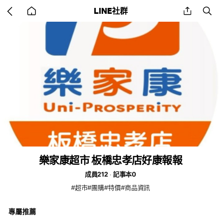
Go
share
se
LINE社群
back
to
home
樂家康超市 板橋忠孝店好康報報
成員212
記事本0
#超市#團購#特價#商品資訊
專屬推薦