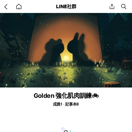
Go
share
se
LINE社群
back
to
home
Golden 強化肌肉訓練🚲
成員1
記事本8