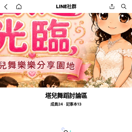
Go
share
se
LINE社群
back
to
home
塔兒舞蹈討論區
成員24
記事本13