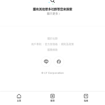
還有其他眾多社群等您來探索
顯示更多
(Open
關於社群
in
(Open
(Open
(Open
用戶準則
官方部落格
規則及政策
a
in
in
in
(Open
服務條款
new
a
a
a
in
window)
new
Go
new
Go
new
a
window)
to
window)
to
window)
new
Line
Facebook
window)
(Open
(Open
© LY Corporation
in
in
a
a
new
new
window)
window)
主頁
搜尋
指南