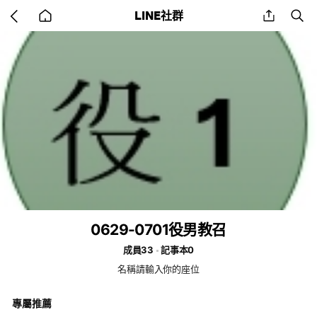
Go
share
se
LINE社群
back
to
home
0629-0701役男教召
成員33
記事本0
名稱請輸入你的座位
專屬推薦