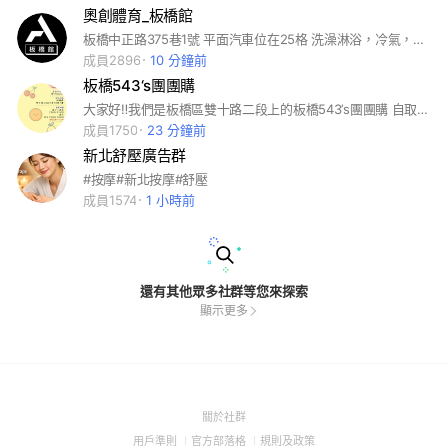
奧創體育_板橋館
板橋中正路375巷1號 平面汽車位在25格 洗澡淋浴，冷氣，綁線，教學，組隊雙打，都可以
成員2896
10 分鐘前
板橋543‘s團團購
大家好‼️我們是板橋區雙十路二段上的板橋543’s團團購 自取點：板橋區雙十路二段47巷18號1樓 自取時間：週二～週五13:00-21:00 週六中午12:90-18:00 ⚠️週日週一公休 #日常生活用品 #台灣各地排隊的美食😋 #零食.蔬果.冷凍食品 不定期有各地排隊美食，讓你不用出門也可以吃到各地美食❤️ 👏歡迎加入我們群組，讓我們一起買買買❤️
成員1750
23 分鐘前
新北舒壓廣告群
#按摩#新北按摩#舒壓
成員1574
1 小時前
還有其他眾多社群等您來探索
顯示更多
(Open
關於社群
in
(Open
(Open
(Open
用戶準則
官方部落格
規則及政策