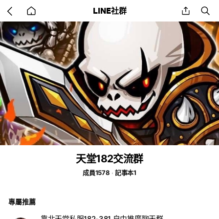
Go
share
se
LINE社群
back
to
home
天堂182交流群
成員1578
記事本1
專屬推薦
靠北天堂私服182-381 自由推廣聊天群