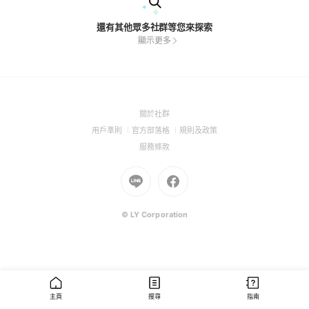
還有其他眾多社群等您來探索
顯示更多
(Open
關於社群
in
(Open
(Open
(Open
用戶準則
官方部落格
規則及政策
a
in
in
in
(Open
服務條款
new
a
a
a
in
window)
new
Go
new
Go
new
a
window)
to
window)
to
window)
new
Line
Facebook
window)
(Open
(Open
© LY Corporation
in
in
a
a
new
new
window)
window)
主頁
搜尋
指南