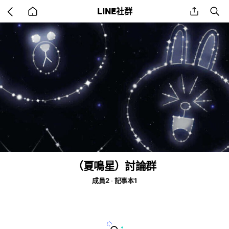
Go
share
se
LINE社群
back
to
home
（夏鳴星）討論群
成員2
記事本1