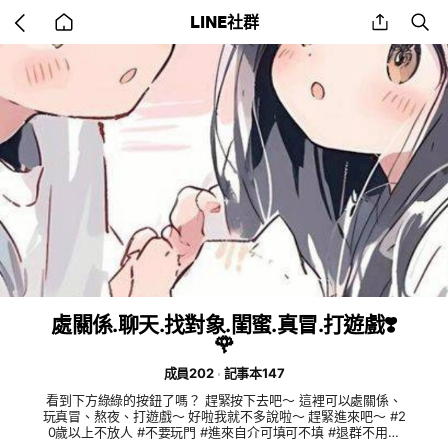
Go
share
se
LINE社群
back
to
home
處關係.聊天.找對象.閨蜜.真冒.打遊戲❣️
🌹
成員202
記事本147
看到下方綠綠的按鈕了嗎？ 趕緊按下去吧～ 這裡可以處關係、
玩真冒、熬夜、打遊戲～ 好啦我就不多說啦～ 趕緊進來吧～ #2
0歲以上不放人 #不要玩門 #進來自介可填可不填 #退群不用退