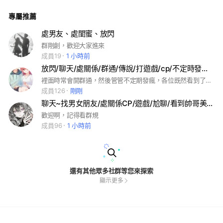
群單 創群日：2025/8/26
專屬推薦
處男友、處閨蜜、放閃
群剛創，歡迎大家進來
成員19
1 小時前
放閃/聊天/處關係/群通/傳說/打遊戲/cp/不定時發瘋/不定時組團
裡面時常會開群通，然後管管不定期發瘋，各位既然看到了就進來吧，歡迎帥哥美女們進來 人不多拜託各位多多邀人🥺 #放閃 #聊天 #處關係 #群通 #打遊戲 #cp #傳說 #發瘋
成員126
剛剛
聊天~找男女朋友/處關係CP/遊戲/尬聊/看到帥哥美女就拐走
歡迎啊，記得看群規
成員96
1 小時前
還有其他眾多社群等您來探索
顯示更多