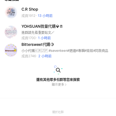
C.R Shop
成員1912
13 小時前
YOHSUAN微量代購💎🚪
進群請先看重要貼文🪄
成員1700
1 小時前
Bittersweet代購🍋
小小代購🇰🇷🇯🇵 #seventeen#週邊#專輯#娃娃#同款商品
成員2746
2 小時前
還有其他眾多社群等您來探索
顯示更多
(Open
關於社群