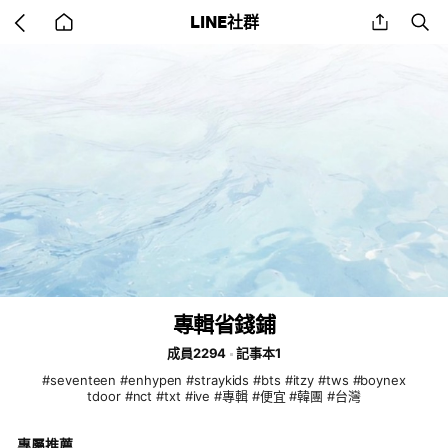
Go
share
se
LINE社群
back
to
home
專輯省錢鋪
成員2294
記事本1
#seventeen #enhypen #straykids #bts #itzy #tws #boynex
tdoor #nct #txt #ive #專輯 #便宜 #韓團 #台灣
專屬推薦