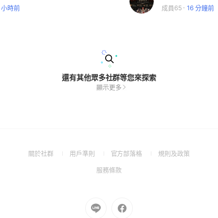
7 小時前
成員65
16 分鐘前
還有其他眾多社群等您來探索
顯示更多
(Open
(Open
(Open
(Open
關於社群
用戶準則
官方部落格
規則及政策
in
in
in
in
(Open
服務條款
a
a
a
a
in
new
new
new
new
a
window)
window)
window)
window)
new
Go
Go
window)
to
to