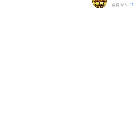
成員385
1