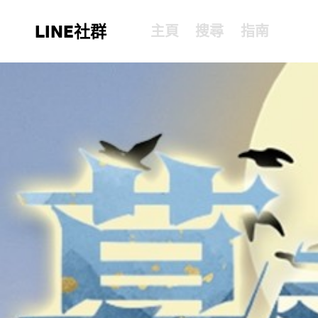
LINE社群
主頁
搜尋
指南