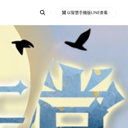
Search
以智慧手機版LINE查看
OpenChats
Open
or
search
messages
area