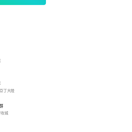
群
群
亞丁大陸
群
#攻城