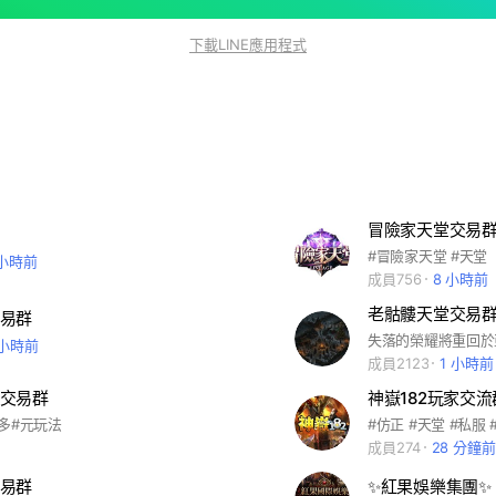
下載LINE應用程式
冒險家天堂交易
#冒險家天堂 #天堂
 小時前
成員756
8 小時前
老骷髏天堂交易
易群
失落的榮耀將重回於
 小時前
成員2123
1 小時前
交易群
神嶽182玩家交流
多#元玩法
#仿正 #天堂 #私服 
成員274
28 分鐘前
易群
✨紅果娛樂集團✨