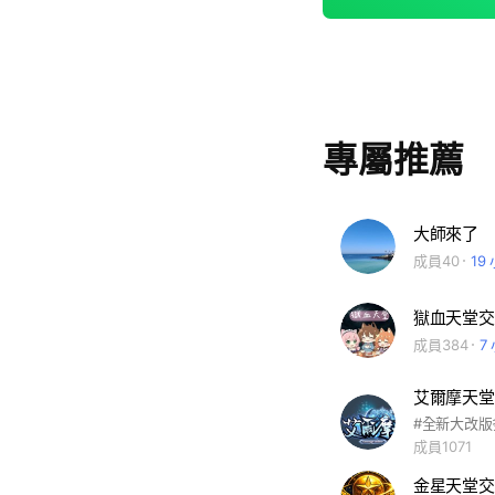
專屬推薦
大師來了
成員40
19
獄血天堂交
成員384
7
艾爾摩天堂
#全新大改版
成員1071
金星天堂交