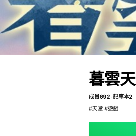
暮雲天
成員692
記事本2
#天堂 #遊戲