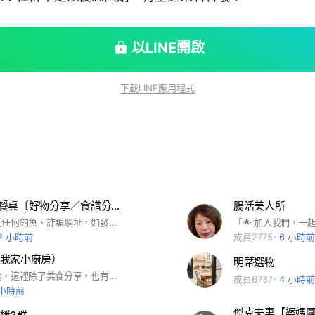
以LINE開啟
下載LINE應用程式
Tina's韓國餐桌〔好物分享／食譜分享〕
腸活美人所
本社群不歡迎任何釣魚、詐騙網址，如發現一律封鎖並列黑名單
2 小時前
成員2775
6 小時前
我家小廚房）
明蒂選物
嗨！我是海倫，這裡除了美食分享，也有親子生活好物、健康美妝分享。歡迎您一起加入
成員6737
4 小時前
 小時前
傑克夫妻【婆媽