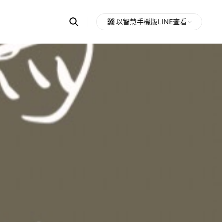
Search
以智慧手機版LINE查看
OpenChats
Open
or
search
messages
area