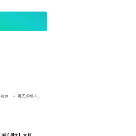
「🌟 加入我們，一起擁有： ✅ 每天順暢排便的輕鬆感 ✅ 告別小腹凸出的自信美 ✅ 消化系統平衡的舒適感 💡 專業腸道健康知識分享 🍃 天然調理方法教學 🎉科學快速「腸活調理包」｜ #腸道 #腸活 #益生菌 #養瘦菌 #免疫力 #情緒 #失智 #過動 #睡眠 #便秘 #腸漏 #憂鬱 #過敏 #小腹剋星 #順暢 #腸腦軸線 #腸是第二大腦
團購聊聊天】大群