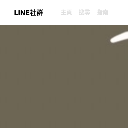
LINE社群
主頁
搜尋
指南