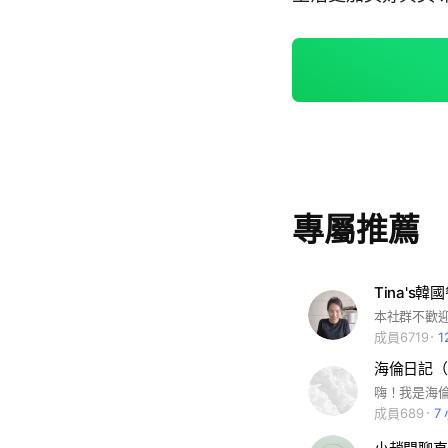
專屬推薦
成員6719
1
海倫日記（
成員689
7