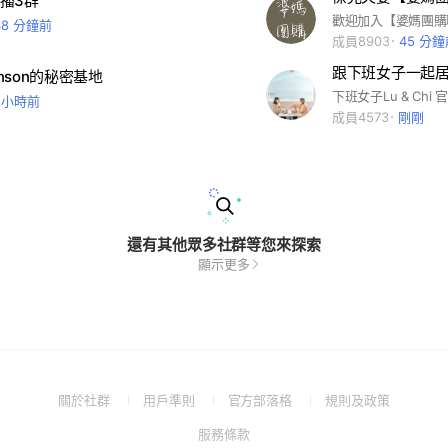
播3群
38 分鐘前
成員8903
45 分
nson的秘密基地
 小時前
成員4573
剛剛
還有其他眾多社群等您來探索
顯示更多
(Open
(Open
(Open
(Open
關於社群
用戶準則
官方部落格
規則及政策
in
in
in
in
(Open
服務條款
a
a
a
a