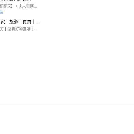
歡迎加入【婆媽團購聊聊天】，肉末與阿嬤分享生活中的好物、美食，讓生活更加美好與美味！社群不定期優惠團購，有空進來看看哦！
鐘前
跟下班女子一起居家｜旅遊｜買買｜幸福團🌈❤️
下班女子Lu & Chi 官方┃優質好物團購┃國外自助旅遊┃居家佈置┃好飯店民宿┃好餐廳咖啡店┃女友的聊天室┃實用資訊交流 邀你一起好好生活好好呼吸/吃有溫度的美食/買有質感的好物/做有溫度的好人🥰 2人自從經歷父母生病後，決定再忙再累，也要努力討個好人生。邀你一起在喜歡的事上努力，自由溫暖地愛著。 🌈❤️ 歡迎加入這個歡樂購物旅遊天地！ 一起聊天，一起討好人生！