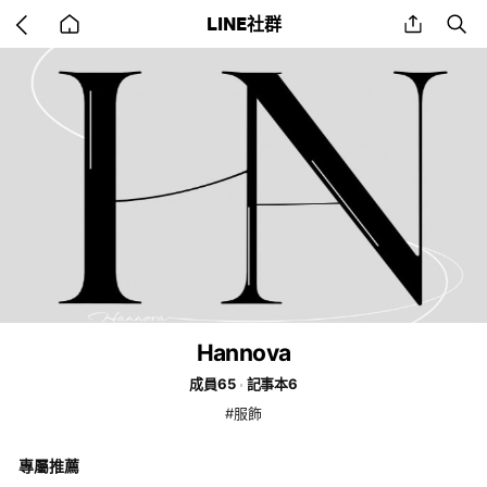
Go
share
se
LINE社群
back
to
home
Hannova
成員65
記事本6
#服飾
專屬推薦