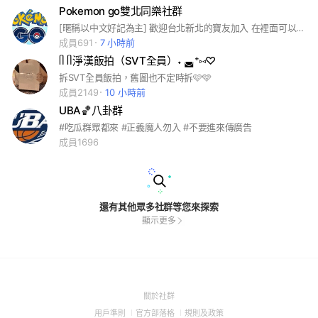
Pokemon go雙北同樂社群
[暱稱以中文好記為主] 歡迎台北新北的寶友加入 在裡面可以自由交換/約戰/社群日聚會 群組內不限話題 除了色情跟一些政治敏感話題可能要私下聊以外 偶爾聊聊生活或其他東西都是可以的 嚴禁討論外掛&不熟的時候就私下亂加別人的LINE騷擾 盡量以群組互動為優先 (背景不想看到預設的可以自行換掉) (因為我不知道怎麼換預設的ww) 歡迎你/妳一起來同樂！
成員691
7 小時前
ᥥ ᥥ淨漢飯拍（SVT全員）˖ ◛⁺⑅♡
拆SVT全員飯拍，舊圖也不定時拆🩷🩵
成員2149
10 小時前
UBA🏀八卦群
#吃瓜群眾都來 #正義魔人勿入 #不要進來傳廣告
成員1696
還有其他眾多社群等您來探索
顯示更多
(Open
關於社群
in
(Open
(Open
(Open
用戶準則
官方部落格
規則及政策