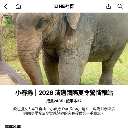
Go
share
se
LINE社群
back
to
home
小春捲｜2026 清邁國際夏令營情報站
成員2435
記事本37
歡迎加入！本社群由「小春捲 Our Days」建立，專為對泰國清
邁國際學校夏令營感興趣的家長提供第一手資訊。
專屬推薦