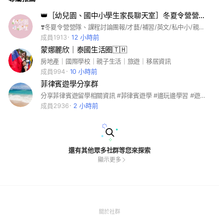
👑［幼兒園、國中小學生家長聊天室］冬夏令營營隊、課程團報/兒童學用品/才藝/英文數學/私校/育兒教養
❣️冬夏令營營隊、課程討論團報/才藝/補習/英文/私中小/親子育兒教養 ❣️每年寒、暑假都會團報各式營隊或開學後的課程團報。歡迎一起享團報優惠 ❤️廠商或業者想合作開團，請先私訊團媽官方賴@033kqmzo #夏令營#冬令營#才藝#親子活動#親子旅遊#英文#補習班#才藝#月刊#橋樑書#私幼#私小#私中#台北#新北#桃園#台中#新竹#中永和#雙北
成員1913
12 小時前
蒙娜麗欣｜泰國生活圈🇹🇭
房地產｜國際學校｜親子生活｜旅遊｜移居資訊
成員994
10 小時前
菲律賓遊學分享群
分享菲律賓遊留學相關資訊 #菲律賓遊學 #邊玩邊學習 #遊學 #菲律賓旅遊
成員2936
2 小時前
還有其他眾多社群等您來探索
顯示更多
(Open
關於社群