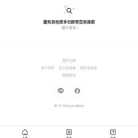
還有其他眾多社群等您來探索
顯示更多
(Open
關於社群
in
(Open
(Open
(Open
用戶準則
官方部落格
規則及政策
a
in
in
in
(Open
服務條款
new
a
a
a
in
window)
new
Go
new
Go
new
a
window)
to
window)
to
window)
new
Line
Facebook
window)
(Open
(Open
© LY Corporation
in
in
a
a
new
new
window)
window)