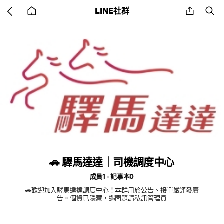
Go
share
se
LINE社群
back
to
home
🚗 驛馬達達｜司機調度中心
成員1
記事本0
🚗歡迎加入驛馬達達調度中心！本群用於公告、接單嚴謹發廣
告。個資已隱藏，遇問題請私訊管理員