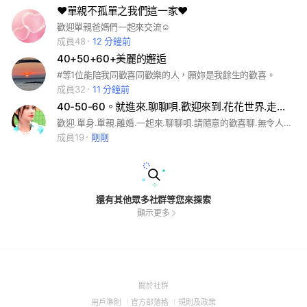
❤️單親不孤單之我們這一家❤️
歡迎單親爸媽們一起來交流☺️
成員48
12 分鐘前
40+50+60+美麗的邂逅
#等1位能陪我同歡喜同歡樂的人，願妳是我餘生的歡喜。
成員32
11 分鐘前
40-50-60。就進來.聊聊唄.歡迎來到.花花世界.走過.路過.滑過.也別錯過.
歡迎.單身.單親.離婚.一起來.聊聊唄.請隨意的歡喜聊.無令人窒息的版規.看到.路過.也別錯過.這裏有.花花的世界.等待您的到來.不再歡迎.潛水客
成員19
剛剛
還有其他眾多社群等您來探索
顯示更多
(Open
關於社群
in
(Open
(Open
(Open
用戶準則
官方部落格
規則及政策