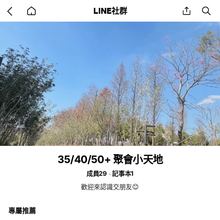
Go
share
se
LINE社群
back
to
home
35/40/50+ 聚會小天地
成員29
記事本1
歡迎來認識交朋友😊
專屬推薦