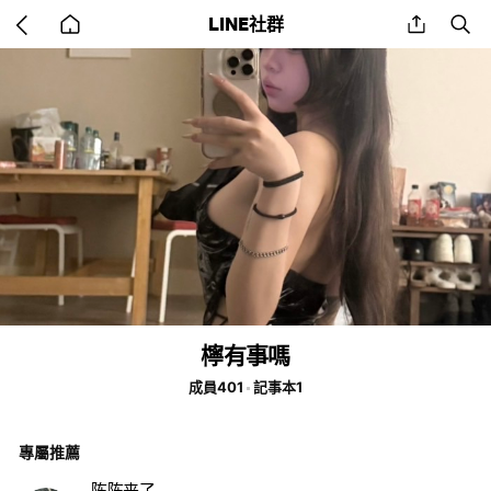
Go
share
se
LINE社群
back
to
home
檸有事嗎
成員401
記事本1
專屬推薦
陈陈来了