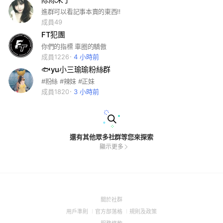
進群可以看記事本賣的東西‼️
成員49
FT犯團
你們的指標 車圈的驕傲
成員1226
4 小時前
🐟yu小三瑜瑜粉絲群
#粉絲 #辣妹 #正妹
成員1820
3 小時前
還有其他眾多社群等您來探索
顯示更多
(Open
關於社群
in
(Open
(Open
(Open
用戶準則
官方部落格
規則及政策
a
in
in
in