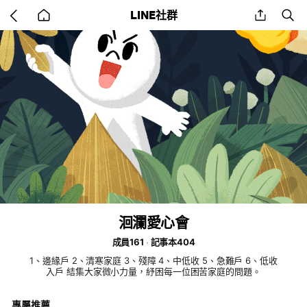
Go
share
se
LINE社群
back
to
home
洄瀾愛心會
成員161
記事本404
1、邊緣戶 2、清寒家庭 3、殘障 4、中低收 5、急難戶 6、低收
入戶 結集大家微小力量，紓困每一位困苦家庭的問題。
專屬推薦