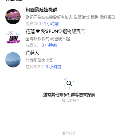
粉圓霸娃娃機群
歡迎同為娃娃機愛好者加入 嚴禁賭博.彈跳.情趣類型
成員250
1 小時前
花蓮 🖤夾‘SFUN🤍選物販賣店
全場都軟軟的 硬也硬不起
成員63
3 小時前
花蓮人
討論花蓮大小事
成員8122
3 小時前
還有其他眾多社群等您來探索
顯示更多
(Open
關於社群