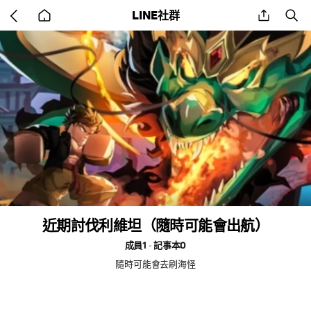
Go
share
se
LINE社群
back
to
home
近期討伐利維坦（隨時可能會出航）
成員1
記事本0
隨時可能會去刷海怪