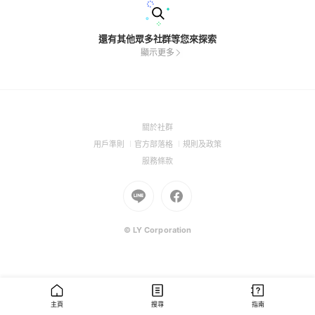
還有其他眾多社群等您來探索
顯示更多
(Open
關於社群
in
(Open
(Open
(Open
用戶準則
官方部落格
規則及政策
a
in
in
in
(Open
服務條款
new
a
a
a
in
window)
new
Go
new
Go
new
a
window)
to
window)
to
window)
new
Line
Facebook
window)
(Open
(Open
© LY Corporation
in
in
a
a
new
new
window)
window)
主頁
搜尋
指南