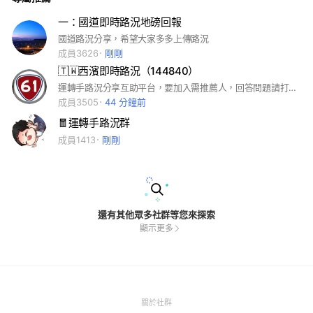
一：國道即時路況地磅回報
國道路況分享，希望大家多多上傳路況
成員3626
剛剛
🇹🇼西濱即時路況（144840）
運轉手路況分享互助平台，要加入需推薦人，回答問題請打上他在社群的名稱
成員3505
44 分鐘前
🧧運轉手路況群
成員1413
剛剛
還有其他眾多社群等您來探索
顯示更多
(Open
關於社群