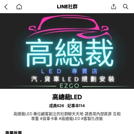
Go
share
se
LINE社群
back
to
home
高總裁LED
成員626
記事本114
高總裁LED 專位顧客創立的社群聊天天地 請善用內部資源 互相
尊重 #貨車卡車 #高總裁LED #客製化改裝
專屬推薦