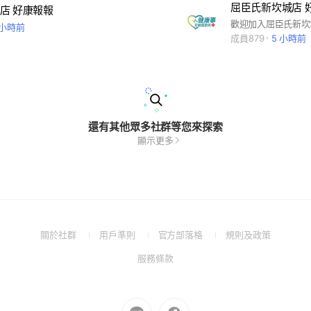
屈臣氏新坎城店 
店 好康報報
 小時前
成員879
5 小時前
還有其他眾多社群等您來探索
顯示更多
(Open
(Open
(Open
(Open
關於社群
用戶準則
官方部落格
規則及政策
in
in
in
in
(Open
服務條款
a
a
a
a
in
new
new
new
new
a
window)
window)
window)
window)
new
Go
Go