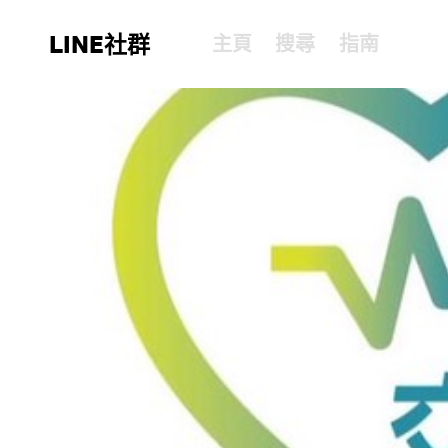
LINE社群
主頁
搜尋
指南