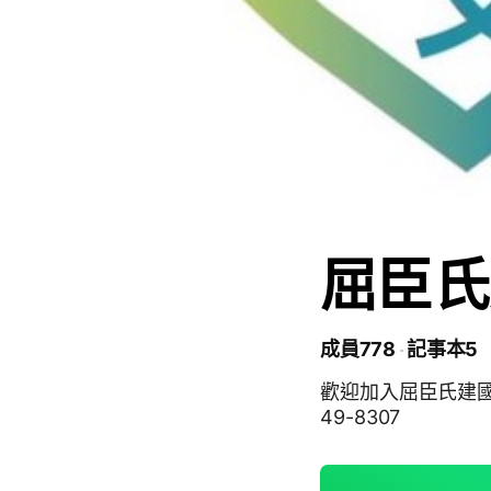
屈臣氏
成員778
記事本5
歡迎加入屈臣氏建國店好康報報社群 高雄
49-8307