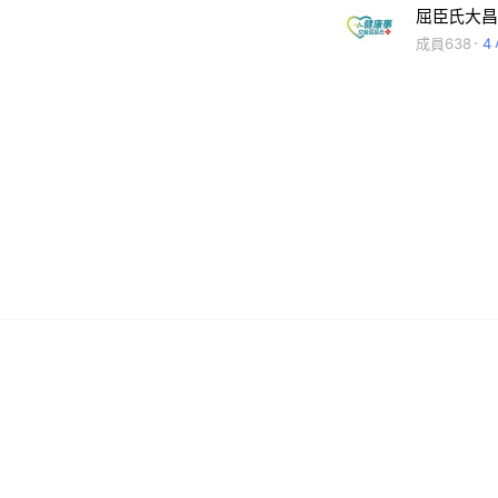
屈臣氏大昌
成員638
4