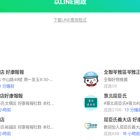
以LINE開啟
下載LINE應用程式
店 好康報報
全聯苓雅區苓雅
屈臣氏里港店 中山路49號 周一至五9:30-22:00 周六日9:30-22:30
全聯好物推薦
3 分鐘前
成員56
店好康報報
靠北屈臣氏
歡迎加入屈臣氏文橫店 好康報報社群 本社群會不定時PO出屈臣氏好康優惠訊息，以利您隨時掌握門市最新活動與促銷資訊！ 這是一個公開的社群，要麻煩大家遵守注意事項(版規)如 下： 1. 加入後，可點選「設定」一「關閉提醒」 為避免影響大家休息，社群發送及回覆訊息時間為中午 12 點-晚上20點，若於時段外有任何問題，可先於社群留言，小編們看到後會盡快於服務時間内依序回覆。 1. 為保障您的資訊安全，請勿於社群中透露任何個人資訊，例如：個人LINE ID、姓名、電話、電子信箱、地址、會員卡號、信用卡號等，門市人員亦不會要求您提供上述訊息或任何個人資料。 2. 本社群不會主動或私下通知您進行付款、確認款項等相關交易作業，也不會請您至 ATM轉帳或進行任何操作，所有交易活動均需至屈臣氏實體門市完成。 3. 本社群為分享屈臣氏優惠活動專用，相關貼文或照片以門市相關活動或詢問商品為主，請大家務必遵守LINE社群使用條款，也請留意不要於社群內討論政治、宗教、種族、性別取向等議題，並謝絕任何廣告。為維護其他人權益，屈臣氏有絕對權利保留備份或刪除包括但不限於含有上述所列內容之留言，並由社群管理員將違反LINE社群使用條款及上述注意事項之使用者退出社群，謝謝大家配合！ 有任何商品或活動優惠訊息歡迎提問喔！ 因小編主要工作為門市服務，可能無法於第一時間回覆訊息，還請大家多多包涵！ 門市電話：07-3384749 門市營業時間：11:00-22:00 門市地址：高雄市前鎮區文橫三路190號 屈臣氏文橫店歡迎您的加入！
 小時前
成員2706
13 分鐘
店
屈臣氏義大店 好
歡迎加入屈臣氏裕誠店 好康報報社群 本社群會不定時PO出屈臣氏好康優惠訊息，以利您隨時掌握門市最新活動與促銷資訊! 這是一個公開的社群，要麻煩大家遵守注意事項(版規)如下: 1. 加入後，可點選「設定」→「關閉提醒」 為避免影響大家休息，社群發送及回覆訊息時間為早上11點-晚上09點，若於時段外有任何問題，可先於社群留言，小編們看到後會盡快於服務時間內依序回覆。 2.為保障您的資訊安全，請勿於社群中透露任何個人資訊，例如: 個人LINE ID、姓名、電話、電子信箱、地址、會員卡號、信用卡號等，門市人員亦不會要求您提供上述訊息或任何個人資料。 3.本社群不會主動或私下通知您進行付款、確認款項等相關交易作業，也不會請您至ATM轉帳或進行任何操作，所有交易活動均需至屈臣氏實體門市完成。 4.本社群為分享屈臣氏優惠活動專用，相關貼文或照片以門市相關活動或詢問商品為主，請大家務必遵守LINE社群使用條款，也請留意不要於社群內討論政治、宗教、種族、性別取向等議題，並謝絕任何廣告。為維護其他人權益，屈臣氏有絕對權利保留備份或刪除包括但不限於含有上述所列內容之留言，並由社群管理員將違反LINE社群使用條款及上述注意事項之使用者退出社群，謝謝大家配合! 有任何商品或活動優惠訊息歡迎提問喔! 因小編主要工作為門市服務，可能無法於第一時間回覆訊息，還請大家多多包涵! 門市電話: 07-5586550 門市營業時間: 10：00-23:00 門市地址: 高雄市左營區裕誠路413. 415號 屈臣氏裕誠店歡迎您的加入!
 小時前
成員648
18 小時前