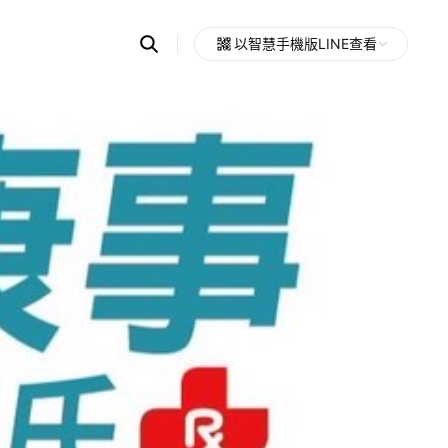
Search
以智慧手機版LINE查看
OpenChats
Open
or
search
messages
area