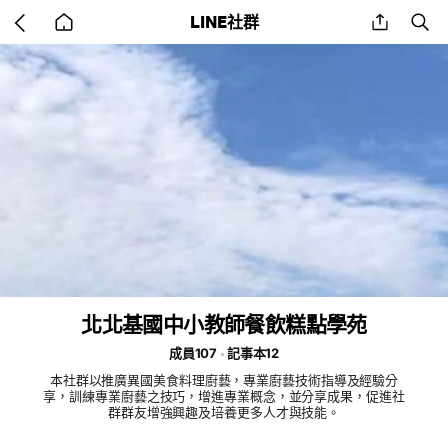
Go
share
se
LINE社群
back
to
home
北北基國中小教師餐飲糕點學苑
成員107
記事本12
本社群以推廣異國美食料理廚藝，專業廚藝技術指導及經驗分
享，訓練專業廚藝之技巧，增進專業概念，並分享成果，促進社
群群友增強興趣及培養更多人才與技能。