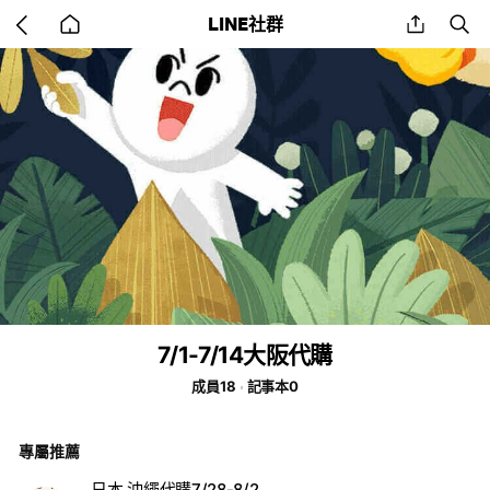
Go
share
se
LINE社群
back
to
home
7/1-7/14大阪代購
成員18
記事本0
專屬推薦
日本 沖繩代購7/28-8/2