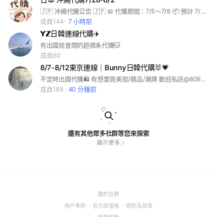
🇯🇵 沖繩代購公告 🇯🇵 📅 代購期間：7/5～7/8 📦 預計 7/10 起陸續寄出 💰 代購價格計算方式 以現場連線狀況為主 🚚 運費說明 ▪️ 7-11 店到店：$60 ▪️ 宅配：$120-360 依商品大小 ▪️ 精品類商品一律採宅配寄送 📸 下單方式 請提供商品照片、名稱或商品連結，由版主協助確認及報價。 ⚠️ 代購須知 ▪️ 為避免代購過程中發生棄單情況，商品確認及報價完成後，請於 24 小時內完成匯款。 ▪️ 匯款完成後即安排代購，不接受任意取消訂單。 ▪️ 如福岡、熊本地區缺貨、停售或找不到商品，將另行通知。 ▪️ 日本代購屬客製化服務，除商品寄錯或重大瑕疵外，恕不接受退換貨。 📦 收貨須知 收到商品後請務必全程錄影開箱，影片需從未拆封狀態開始拍攝至商品完整檢查結束。 若商品有缺件、瑕疵或運送造成之損壞，需提供完整開箱影片，才能協助向物流或店家反映處理，無開箱影片恕無法受理。 感謝大家的支持與配合 ❤️ 祝大家都能把喜歡的物品帶回家 代購費已含代購服務費，不含台灣運費
成員144
7 小時前
𝗬𝗭日韓連線代購✈️
有出國就會開的超佛系代購😽
成員60
8/7-8/12東京連線｜Bunny日韓代購🐰💗
不定時出國代購🛍️ 有想要買美妝/精品/潮牌 歡迎私訊@809dklfb
成員188
40 分鐘前
還有其他眾多社群等您來探索
顯示更多
(Open
關於社群
in
(Open
(Open
(Open
用戶準則
官方部落格
規則及政策
a
in
in
in