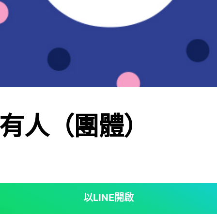
有人（團體）
以LINE開啟