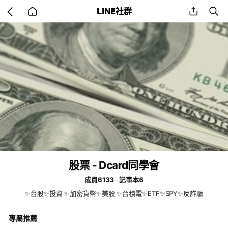
Go
share
se
LINE社群
back
to
home
股票 - Dcard同學會
成員6133
記事本6
✨台股✨投資 ✨加密貨幣✨美股 ✨台積電✨ETF✨SPY✨反詐騙
專屬推薦