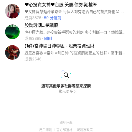
❤️心投資女神❤️台股.美股.債券.期權🌟
❤️女神智慧短沖策略💡 每個人都有適合自己的投資計劃😊 定存、股票、期貨、選擇權、債券、資產配置🎫
成員3676
59 分鐘前
股動錢潮…挖飆股
虎神極光線…是投資新手選股的利器 多空判斷一目了然簡單明瞭。不用懂很深 澳的技術分析。 看懂極光線。會抓極光線出筍股就能輕鬆的買到強勢股。不會再深受套牢之苦 #虎神仙人指路#虎神極光線#虎神極光出筍股#XQ#仙人指路#股票#期貨#選擇權#權證#基金etf#飆股#台股#證券#台指#國 外期貨#存股#價值投資#美股#海期#技術分析#指標#籌碼#主升段飆股#電子股傳產股金融股#三大法人#投信#外資#自營商#八大行庫#研究報告#布林通道#多頭空頭#均線扣抵#kd#macd#程式交昜策略雷達#手機app#ig互追互讚 韭菜#tg#4g#5g#ar#vr#mr#nft#Gamefi#line#fb#AI 機器人#元宇宙挖礦區塊鏈區塊幫 趣味爆笑圖梗 海鮮水產海鮮 批發零售買賣 網購團購代購 冷凍食品線 家電上遊戲 玩具桌遊 韮菜國際獅子會青商會扶輪社媽 基督教 佛教 星座塔羅 相命命相館台灣大學政治大學清華大學逢甲大學文化大學 輔仁大學 英語 英文美語日文日語美國韓國泡菜日本, 泰國蝦越南小吃菲律賓英國法國麵包德國土耳其浴武術 跆拳道 柔道 溜冰娛樂場所 唱歌 跳舞 歌唱 舞蹈土風舞 國際標準舞 華爾滋 追劇 韓劇 陸劇日劇美劇視頻 抖音 搞笑圖片搞笑影片 電腦主機 主機板 硬碟 隨身碟電器 電視 直播 中華電信 遠傳電信 台灣大哥大 台灣之星7-ELEVEN 萊爾富 全家 全聯 長榮 散裝 貨櫃 三雄健康 汽車機車腳踏車房地產工廠公司主管台積電台北市新北市基隆台中台南高雄花蓮遊樂場所 觀光旅遊交友證照交昜所金管會職業公會醫院律師醫師事務所公所警察局生活#美食旅遊#休閒娛樂#運動健身#寵物#貓狗#交流#運輸 時尚精品 兼職找工作 法拍屋 房屋仲介 不動產 裝潢 有機蔬菜 水果 糖尿病 三高 長照 網咖娃娃機#手機#電腦#vip#減肥#彩妝#美容美髮 婚紗攝影 素描繪畫彩繪#談心情#讀書會學習##網購圑購代購 蝦皮淘寶外送斜槓 項鍊 耳環 水晶 翡翠 瑪瑙
成員3899
剛剛
(1群)當沖隔日沖專區 - 股票投資理財
這是為喜歡 #當沖 #隔日沖 的投資朋友建立的社群，高手新手齊聚一堂，教學相長、玩個痛快。 #股海量
成員2546
還有其他眾多社群等您來探索
顯示更多
(Open
關於社群
in
(Open
(Open
(Open
用戶準則
官方部落格
規則及政策