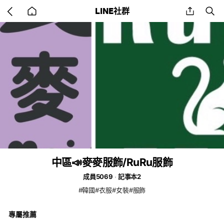
Go
share
se
LINE社群
back
to
home
中區📣麥麥服飾/RuRu服飾
成員5069
記事本2
#韓國#衣服#女裝#服飾
專屬推薦