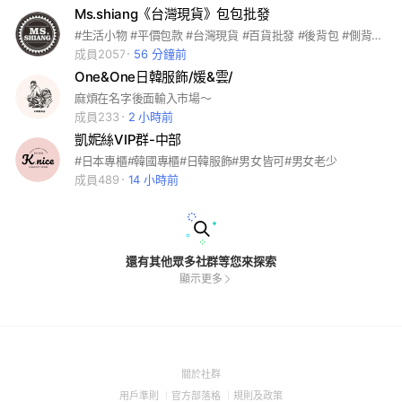
Ms.shiang《台灣現貨》包包批發
#生活小物 #平價包款 #台灣現貨 #百貨批發 #後背包 #側背包 #胸包 #批發零售 #百元包款 #媽媽包 #台灣供應商 #低價批發 #日常用品 #防水包 #包款批發
成員2057
56 分鐘前
One&One日韓服飾/媛&雲/
麻煩在名字後面輸入市場～
成員233
2 小時前
凱妮絲VIP群-中部
#日本專櫃#韓國專櫃#日韓服飾#男女皆可#男女老少
成員489
14 小時前
還有其他眾多社群等您來探索
顯示更多
(Open
關於社群
in
(Open
(Open
(Open
用戶準則
官方部落格
規則及政策