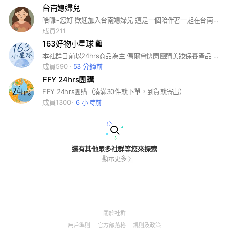
台南媳婦兒
哈囉~您好 歡迎加入台南媳婦兒 這是一個陪伴著一起在台南生活著的你單純分享生活大小事的小天地 生活中大大小小的疑難雜症持續地陪伴大家面對，孩子成長過程遇到的各種難題 我們會一起好好守護著屬於我們的清爽空間。 【發文限制】 「分享生活大小事」、「育兒生活」是成立社團的初衷邀請大家一起成為守護這個社團 • 1. 課程分享類（活動時間過後請自行刪文） 2. 店家/商品廣告類（同一店家/商品一個月限一則，如3天內無相關留言詢問，請自動刪文） 3. 商品買賣類（如3天內無相關留言詢問，請自動刪文，如有交易行為請於交易結束後自行刪文）
成員211
163好物小星球 🛍️
本社群目前以24hrs商品為主 偶爾會快閃團購美妝保養產品 歡迎進群許願各式品牌 入群的答案一定要填清楚 裡面也會販售二手或全新的商品🛍️
成員590
53 分鐘前
FFY 24hrs團購
FFY 24hrs團購（湊滿30件就下單，到貨就寄出）
成員1300
6 小時前
還有其他眾多社群等您來探索
顯示更多
(Open
關於社群
in
(Open
(Open
(Open
用戶準則
官方部落格
規則及政策