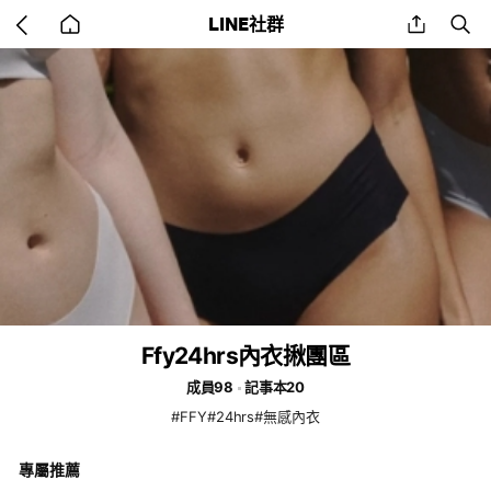
Go
share
se
LINE社群
back
to
home
Ffy24hrs內衣揪團區
成員98
記事本20
#FFY#24hrs#無感內衣
專屬推薦