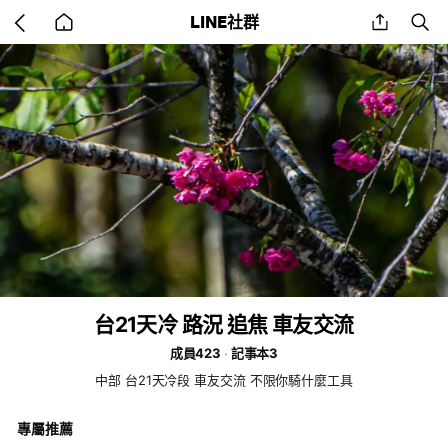
Go
share
se
LINE社群
back
to
home
台21天冷 路況 追焦 車友交流
成員423
記事本3
中部 台21天冷段 車友交流 不限你騎什麼工具
專屬推薦