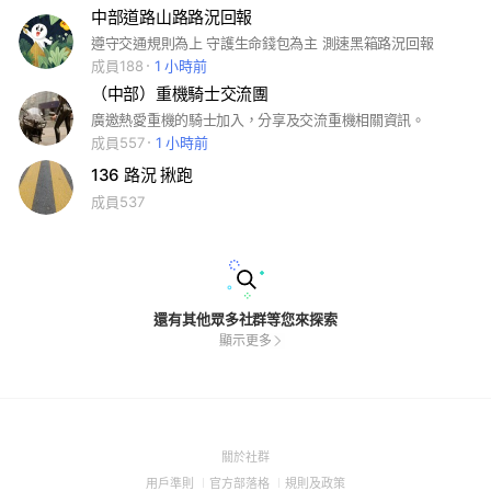
中部道路山路路況回報
遵守交通規則為上 守護生命錢包為主 測速黑箱路況回報
成員188
1 小時前
（中部）重機騎士交流團
廣邀熱愛重機的騎士加入，分享及交流重機相關資訊。
成員557
1 小時前
136 路況 揪跑
成員537
還有其他眾多社群等您來探索
顯示更多
(Open
關於社群
in
(Open
(Open
(Open
用戶準則
官方部落格
規則及政策