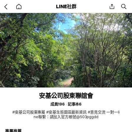
Go
share
se
LINE社群
back
to
home
安基公司股東聯誼會
成員196
記事本6
#安基公司股東專屬 #安基生態園區最新資訊 #意見交流 一對一li
ne聯繫：請加入官方帳號@503pggdd
專屬推薦