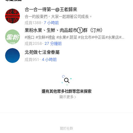
合一合一得第一@王者歸來
合一的股東們，大家一起跟著公司成長。
成員1388
7 小時前
果粉水果、生鮮、肉品超市①群（汀州）
#進口 #生鮮#禮盒 #水果# 蔬菜 #台北市#中正區#水果店#零售#水產#冷凍食品#肉品#團購#批發#超低價#大安#萬華
成員2058
27 分鐘前
北苑做七法會眷屬
成員951
4 小時前
還有其他眾多社群等您來探索
顯示更多
(Open
關於社群