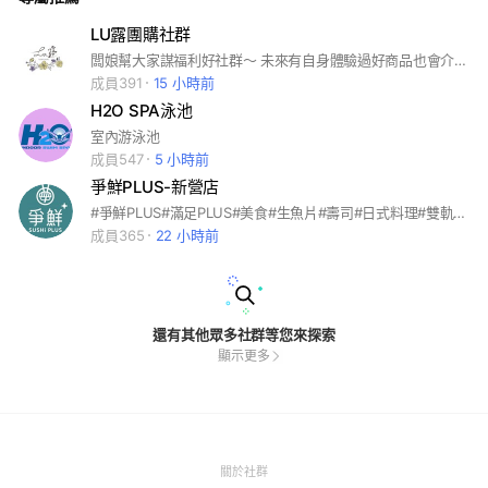
LU露團購社群
闆娘幫大家謀福利好社群～ 未來有自身體驗過好商品也會介紹給大家～ 歡迎邀請朋友一起加入！ 請大家勿棄標，一律黑名單
成員391
15 小時前
H2O SPA泳池
室內游泳池
成員547
5 小時前
爭鮮PLUS-新營店
#爭鮮PLUS#滿足PLUS#美食#生魚片#壽司#日式料理#雙軌送餐
成員365
22 小時前
還有其他眾多社群等您來探索
顯示更多
(Open
關於社群