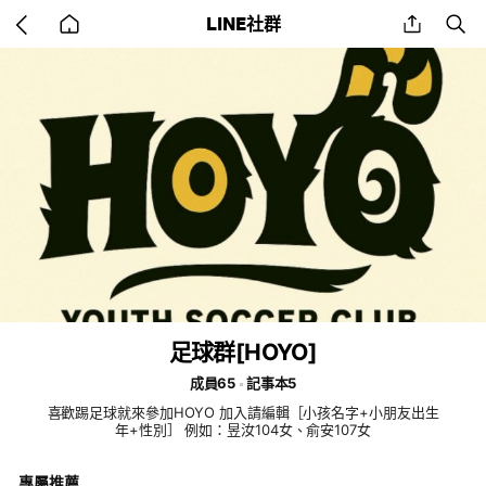
Go
share
se
LINE社群
back
to
home
足球群[HOYO]
成員65
記事本5
喜歡踢足球就來參加HOYO 加入請編輯［小孩名字+小朋友出生
年+性別］ 例如：昱汝104女、俞安107女
專屬推薦