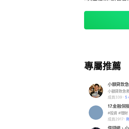
專屬推薦
小額貸款急救
成員339
5
成員2917