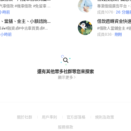
#小額借款 #汽車借款 #機車借款 #免留車 #土地房屋一二三胎 #勞力士名錶典當 #黃金金飾借款 #代償高利 #轉當降息 #轉當增貸 #紓困貸款 #小額信用借款 #機車貸款
 小時前
成員1076
26 分鐘
銀行、融資、當舖、金主、小額諮詢交流區
借款週轉資金快
#汽車🚗#機車🛵#融資💰#中古車買賣💰#貸款👌#紓困👌#商品分期📱📺#房屋二胎🏠#信貸💰#債務整合👤#強力過件👌#借錢🙋🏻‍♀️#借款🙋🏻‍♀️#諮詢👩🏻‍💻#試算📈#分期💴《每個月帳單繳款、還款🧾》#中租#和潤#裕融#各家銀行配合🏦#撥款快🏧#實貸實撥💳 ‼️不是小額‼️⚠️不是高利貸⚠️ 放心交給我😉😉😉
1 小時前
成員836
剛剛
還有其他眾多社群等您來探索
顯示更多
(Open
(Open
(Open
(Open
關於社群
用戶準則
官方部落格
規則及政策
in
in
in
in
(Open
服務條款
a
a
a
a