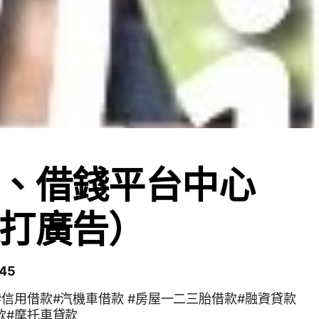
、借錢平台中心
打廣告）
45
#信用借款#汽機車借款 #房屋一二三胎借款#融資貸款
款#摩托車貸款