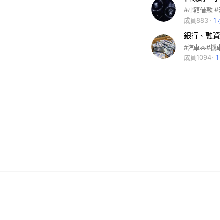
成員883
1
成員1094