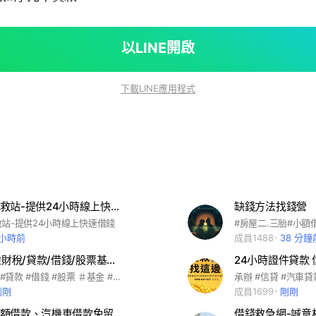
以LINE開啟
下載LINE應用程式
小額貸款急救站-提供24小時線上快速借錢
缺錢方法找錢營
站-提供24小時線上快速借錢
 小時前
成員1488
38 分鐘
17.金融保險財稅/貸款/借錢/股票基金期貨
#投資 #理財 #貸款 #借錢 #股票 ＃基金 #期貨
剛剛
成員1699
剛剛
借錢網、小額借款、汽機車借款免留車借款、借錢
借錢救急網-誠意