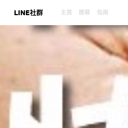
LINE社群
主頁
搜尋
指南