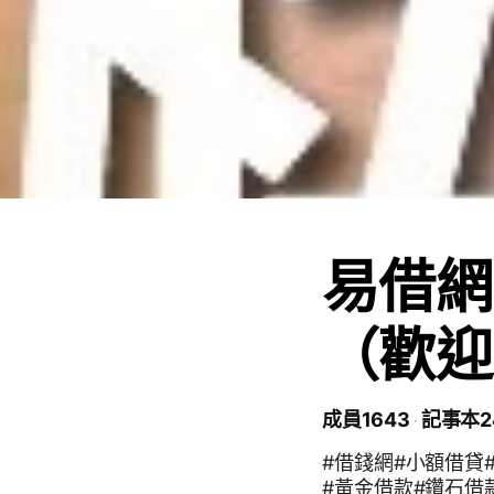
易借網
（歡迎
成員1643
記事本2
#借錢網#小額借貸
#黃金借款#鑽石借