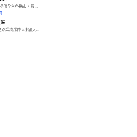
專業借錢廣告平台，提供全台各縣市，最新借錢管道、借錢情報、借錢商家資訊！台灣借錢網,救急網,借款網,借貸網,現金網. 借錢客源在這裡. 台灣借錢網-借錢好幫手. #貸款 #借錢 #借款 #借貸
前
速區
#借款人當鋪金主 #通路業務房仲 #小額大額票貼