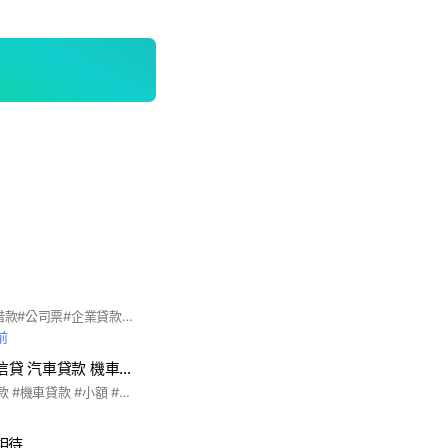
#房屋二.三胎#小額借款#公司票#企業貸款#企業週轉#負責人票貼#票貼換現#小額借款#信用貸款#代書#代辦#銀行貸不過的來#警示戶#超額貸款#緊急找錢#找錢#錢#當面撥款#月息#金融#緊急週轉#週轉#全月息#禁高利貸#禁重利#代書代辦皆可#詢問了解不用錢#詢問板#找業務板#找錢皆來了解#趴件討論群#金流討論群#幫助各位週轉#合法立業#政府登記#
前
24小時證件貸款 信貸 汽車貸款 機車貸款 小額 商品貸 手機貸 融資 代辦 月繳 分期 信用小白
承辦 #信貸 #汽車貸款 #機車貸款 #小額 #商品貸 #手機貸 #房屋二胎 #土地二胎 #個人票貼 #企業貸款 #企業票貼 #債務整合 #融資 #代辦 #月繳 #分期 #信用小白 #警示戶 #不連徵 #簡單貸款
相待