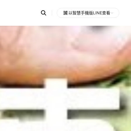
Search
以智慧手機版LINE查看
OpenChats
Open
or
search
messages
area