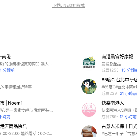
下載LINE應用程式
-南港
南港農會好康報
優購讚秉持的好的服務和優質的商品 讓大家吃到各地美食及知名排隊名店等等 讓你在茫然不知道的早中晚餐中該吃點什麼時 我們就是你的好選擇~ 除了各地美食!我們也精挑細選了非常多的生活好物 歡迎大家進來逛逛唷
農漁會產品
4 分鐘前
成員1253
15 分鐘
85度C 台北中研
生的事情和最近時事
成員239
21 小時前
| Noemí
快樂南港人
🌳 樂覓未來超市是一家素食超市 我們堅持無五辛、無動物實驗 只選對身體與地球溫柔的品牌 讓每一次購物 都成為一種更善待生命的選擇❤️
 小時前
成員789
12 小時前
港店商品快訊
古意人米粿｜日光
營業時間：08:00-22:00 連絡電話：02-2782-8810 地址： 115台北市南港區研究院路一段101巷8號