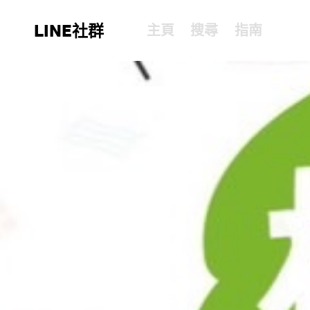
LINE社群
主頁
搜尋
指南