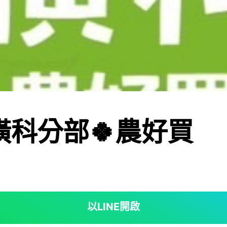
橫科分部🍀農好買
以LINE開啟