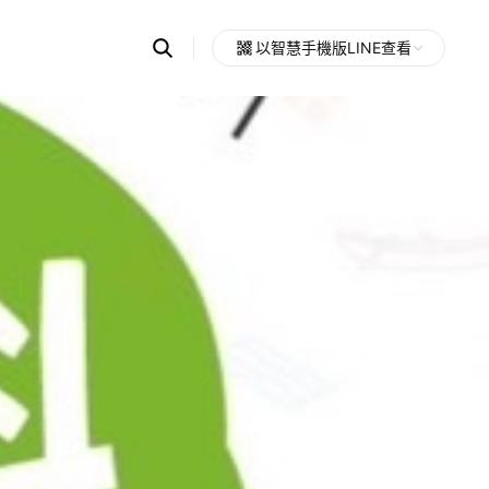
Search
以智慧手機版LINE查看
OpenChats
Open
or
search
messages
area