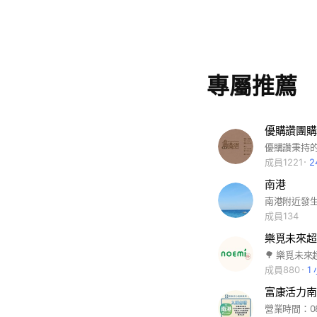
專屬推薦
優購讚團購
成員1221
2
南港
南港附近發
成員134
樂覓未來超市 
成員880
1
富康活力南