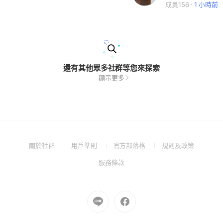
成員156
1 小時前
還有其他眾多社群等您來探索
顯示更多
(Open
(Open
(Open
(Open
關於社群
用戶準則
官方部落格
規則及政策
in
in
in
in
(Open
服務條款
a
a
a
a
in
new
new
new
new
a
window)
window)
window)
window)
new
Go
Go
window)
to
to
Line
Facebook