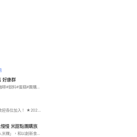
前
店 好康群
#85度C#台北中研#咖啡#飲料#蛋糕#團購 #水果
快樂南港人5歲囉，歡迎各位加入！ ★2021/5/24 公告 疫情期間，廣告全時段開放，一日限定兩次，只要不洗頻，一切從寬認定，共體時艱。 #歡迎住南港及在南港上班的朋友們 #分享南港大小事、美食、休閒好去處 #每週三、日18:00 - 22:00開放商家廣告時間 #非指定時間內進行廣告行為踢出社群
慢慢 米甜點團購族
#已逾一甲子「古意人米粿」，和以創新食材帶入花、茶和果子，並在未來可期將帶入與藝術結合相關商品的「日光慢慢」。 在百年傳承理念下，以《堅持傳統手藝·傳承古老味道》的底蘊下，未來陸續將為您呈上藝術結合米食的米甜點，敬請期待！