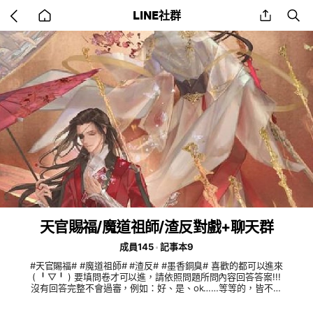
Go
share
se
LINE社群
back
to
home
天官賜福/魔道祖師/渣反對戲+聊天群
成員145
記事本9
#天官賜福# #魔道祖師# #渣反# #墨香銅臭# 喜歡的都可以進來
(⁠ ⁠╹⁠▽⁠╹⁠ ⁠) 要填問卷才可以進，請依照問題所問內容回答答案!!!
沒有回答完整不會過審，例如：好、是、ok……等等的，皆不會
過審 禁止推銷與爭吵 拜託不要吵語c，請和平相處，不喜歡就不
要進來 入群申請採取人工審核目的為防止黑粉、詐騙、廣告 本