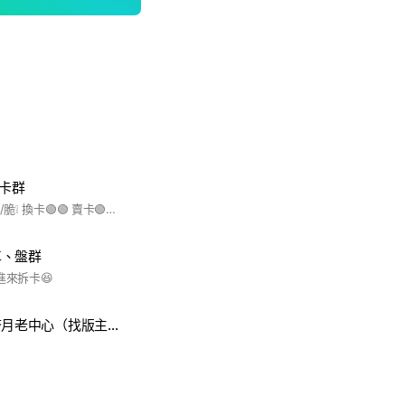
拆卡群
❕要進來的名字換成ig/脆❕ 換卡🟢🟢 賣卡🟢🟢 拆卡🟢🟢 講話不禮貌🙅🏻‍♀️🙅🏻‍♀️🔴🔴 跑單🙅🏻‍♀️🙅🏻‍♀️🔴🔴 詐騙🙅🏻‍♀️🙅🏻‍♀️🔴🔴
車、盤群
進來拆卡😆
cortis 大群操灰塔月老中心（找版主）(⁎⁍̴̛ᴗ⁍̴̛⁎)