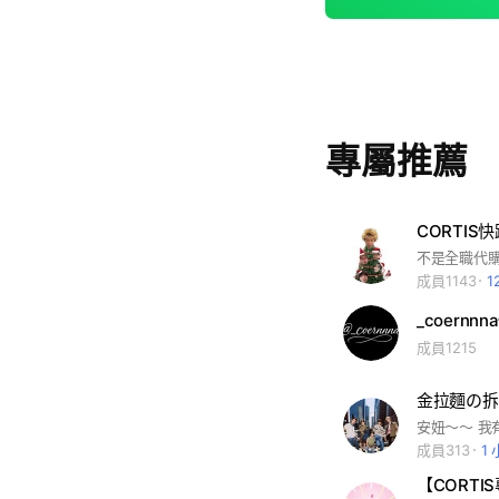
專屬推薦
CORTIS
成員1143
1
_coern
成員1215
金拉麵の拆卡
成員313
1
【CORTI