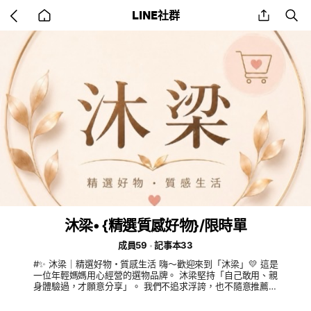
Go
share
se
LINE社群
back
to
home
沐梁• {精選質感好物}/限時單
成員59
記事本33
#✨ 沐梁｜精選好物・質感生活 嗨～歡迎來到「沐梁」💛 這是
一位年輕媽媽用心經營的選物品牌。 沐梁堅持「自己敢用、親
身體驗過，才願意分享」。 我們不追求浮誇，也不隨意推薦，
而是以真實使用感受為優先，細心挑選每一項值得分享的好物。
希望讓每一次選擇，都更安心、更有品質。 🌿 親身體驗 🌿 用心