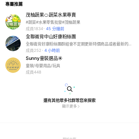
專屬推薦
挑選 🌿 安心分享 希望透過沐梁，陪伴大家一起把生活過得更精
緻、更輕鬆，也更美好。
茂柚蔬果🍊蔬菜水果專賣
#蔬菜#水果零售批發#茂柚蔬果
成員1834
45 分鐘前
全聯崙背中山好康粉絲團
全聯崙背好康粉絲團群組會不定期更新特價商品或者最新的快閃活動資訊喲🎡
成員252
4 小時前
Sunny童裝選品☀️
童裝/母嬰用品/玩具
成員448
還有其他眾多社群等您來探索
顯示更多