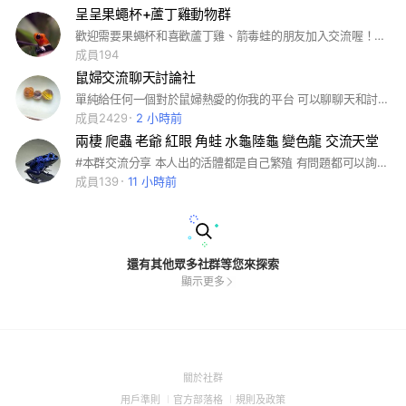
呈呈果蠅杯+蘆丁雞動物群
歡迎需要果蠅杯和喜歡蘆丁雞、箭毒蛙的朋友加入交流喔！加入不定時優惠大放送喔！#果蠅杯#箭毒蛙#箭毒幼蛙#鼠婦#螳螂#跳蛛#蘆丁雞#凱克#金頭凱克#小雞#成雞#種蛋#動物園#鸚鵡#烏龜#魚 1.本群自由買賣，糾紛請自行負責，但也請大家注意安全 2.做人要守誠信，不要放鳥人，若有變更約定時間請主動告知！ 3.上班很累了，養寵物是療癒的事情，請珍惜本群提供的自由空間 4.申請加入請好好回答問題，否則一律當詐騙處理，不給進喔！ 以上，有想到什麼再補充
成員194
鼠婦交流聊天討論社
單純給任何一個對於鼠婦熱愛的你我的平台 可以聊聊天和討論飼養相關問題 #鼠婦
成員2429
2 小時前
兩棲 爬蟲 老爺 紅眼 角蛙 水龜陸龜 變色龍 交流天堂
#本群交流分享 本人出的活體都是自己繁殖 有問題都可以詢問 可以買賣一天一則 請勿打無相關廣告 違規者一律踢出
成員139
11 小時前
還有其他眾多社群等您來探索
顯示更多
(Open
關於社群
in
(Open
(Open
(Open
用戶準則
官方部落格
規則及政策