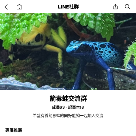
Go
share
se
LINE社群
back
to
home
箭毒蛙交流群
成員63
記事本18
希望有養箭毒蛙的同好能夠一起加入交流
專屬推薦