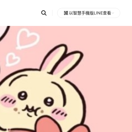
Search
以智慧手機版LINE查看
OpenChats
Open
or
search
messages
area