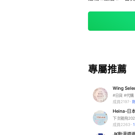
專屬推薦
Wing Se
#日貨 #代購
成員2197
Heina-
成員2263
JK動漫週邊