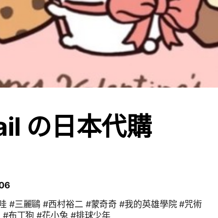
tail の日本代購
06
哇 #三麗鷗 #西村裕二 #蒙奇奇 #我的英雄學院 #咒術
賞 #布丁狗 #花小兔 #排球少年