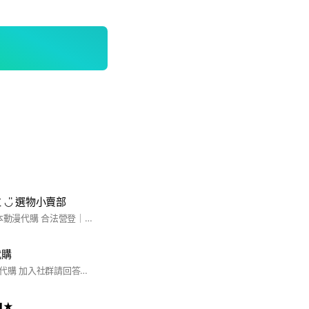
谷粒 ◡̎ 選物小賣部
#官方正版授權 #日本動漫代購 合法營登｜統編：61145881 ✔️商品皆已全含免二補
本代購
日本動漫通販、連線代購 加入社群請回答問題 #代購 #日本動漫代購 #日本動漫 #動漫周邊
⬛★