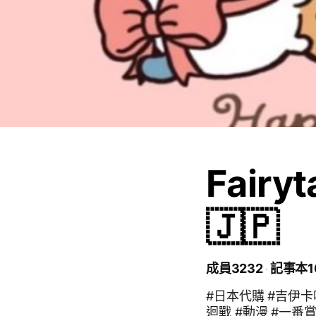
Fairy
🇯🇵
成員3232
記事本1
#日本代購 #吉伊卡
迴戰 #動漫 #一番