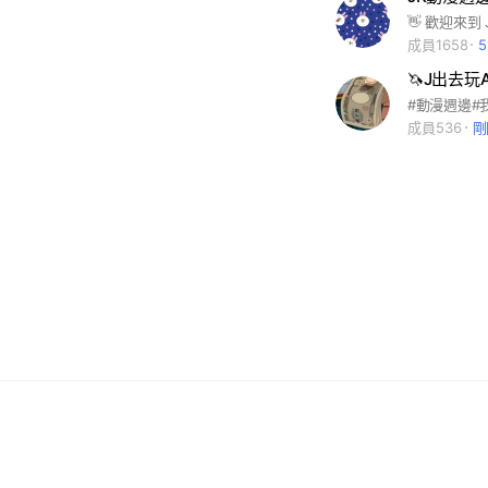
成員1658
🦄J出去玩
成員536
剛