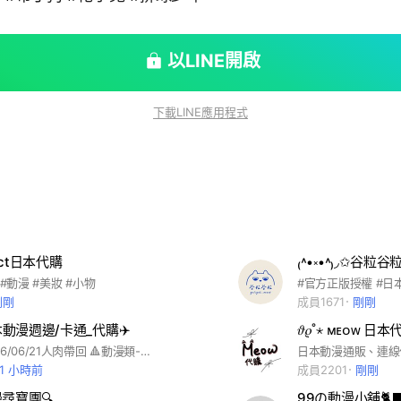
以LINE開啟
下載LINE應用程式
lect日本代購
₍˄•༝•˄₎◞✩︎谷粒
 #動漫 #美妝 #小物
剛剛
成員1671
剛剛
日本動漫週邊/卡通_代購✈️
𝜗𝜚˚⋆ ᴍᴇᴏᴡ 日
下次親飛2026/06/21人肉帶回 🔺動漫類-> 請選『動漫區』聊天室 都歡迎許願
11 小時前
成員2201
剛剛
尋寶團🔍
99の動漫小舖🐈‍