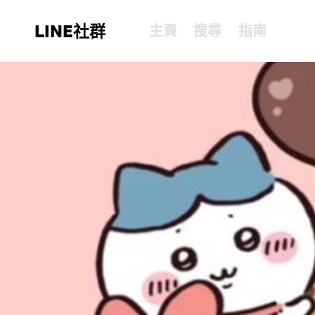
LINE社群
主頁
搜尋
指南