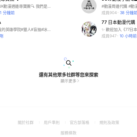
👋 歡迎來到 JK動漫週邊尋寶團🔍 我們是兩位來日本打工度假的夥伴，為了補貼家用，每個月都會固定回台灣一次✈️ 希望能幫大家找到心心念念的動漫週邊，無論是最新限定款還是稀有收藏，都會盡力替你尋寶！ 我們的宗旨：真心、用心、長期相伴 💕 一起享受二次元的快樂，也期待與大家成為長久的朋友！
#動漫周邊代購 #動
51 分鐘前
成員904
38 分鐘
A
77 日本動漫代購
#動漫週邊#我的英雄學院#獵人#盲抽#冰之城牆#gachiakuta#排球少年
剛
成員947
10 小時前
還有其他眾多社群等您來探索
顯示更多
(Open
(Open
(Open
(Open
關於社群
用戶準則
官方部落格
規則及政策
in
in
in
in
(Open
服務條款
a
a
a
a