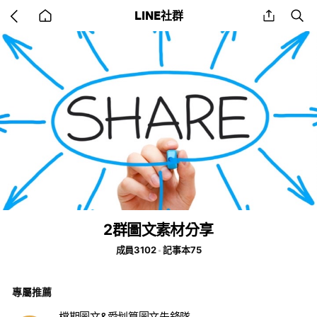
Go
share
se
LINE社群
back
to
home
2群圖文素材分享
成員3102
記事本75
專屬推薦
檔期圖文&愛划算圖文先鋒隊