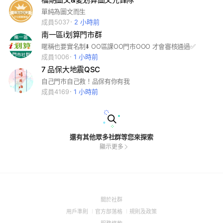
單純為圖文而生
成員5037
2 小時前
南一區i划算門市群
暱稱也要實名制⬇️ OO區課OO門市OOO 才會審核通過✅
成員1006
1 小時前
7 品保大地震QSC
自己門市自己救！品保有你有我
成員4169
1 小時前
還有其他眾多社群等您來探索
顯示更多
(Open
關於社群
in
(Open
(Open
(Open
用戶準則
官方部落格
規則及政策
a
in
in
in