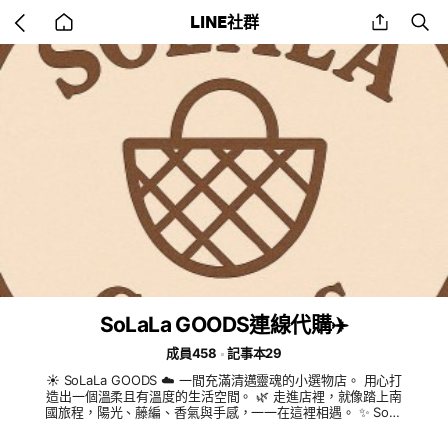
Go
share
se
LINE社群
back
to
home
SoLaLa GOODS連線代購✈️
成員458
記事本29
☀️ SoLaLa GOODS ☁️ 一間充滿清邁靈魂的小選物店。 用心打
造出一個溫柔且有溫度的生活空間。 🌿 走進店裡，就像踏上南
國旅程，陽光、藤編、香氣與手感，一一在這裡相遇。 ✨ SoLa
La GOODS · 為妳收藏泰式慢生活的每一刻 ✨