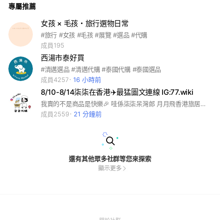
專屬推薦
女孩 × 毛孩・旅行選物日常
#旅行 #女孩 #毛孩 #展覽 #選品 #代購
成員195
西湯市泰好買
#清邁選品 #清邁代購 #泰國代購 #泰國選品
成員4257
16 小時前
8/10-8/14柒柒在香港✈️最猛圖文連線 IG:77.wiki
我賣的不是商品是快樂🎉 哇係柒柒呆灣郎 月月飛香港旅居在清邁偶爾在台灣 這裡不是你們想的跟風代購團 #正生銀飾 #黃大仙 #打小人 #香港代購 #泰國代購 #市集連線 #泰國Pony
成員2559
21 分鐘前
還有其他眾多社群等您來探索
顯示更多