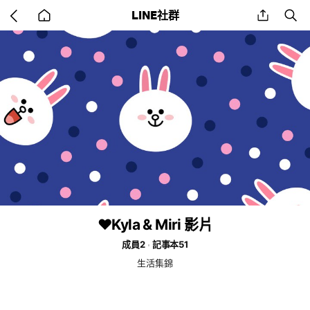
Go
share
se
LINE社群
back
to
home
❤️Kyla & Miri 影片
成員2
記事本51
生活集錦