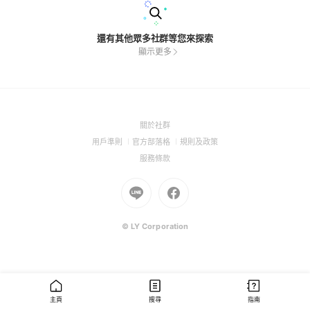
還有其他眾多社群等您來探索
顯示更多
(Open
關於社群
in
(Open
(Open
(Open
用戶準則
官方部落格
規則及政策
a
in
in
in
(Open
服務條款
new
a
a
a
in
window)
new
Go
new
Go
new
a
window)
to
window)
to
window)
new
Line
Facebook
window)
(Open
(Open
© LY Corporation
in
in
a
a
new
new
window)
window)
主頁
搜尋
指南