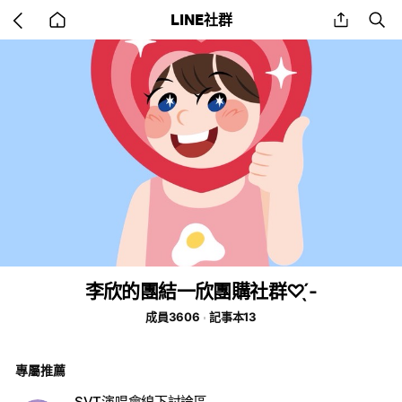
Go
share
se
LINE社群
back
to
home
李欣的團結一欣團購社群♡ ̖́-
成員3606
記事本13
專屬推薦
SVT演唱會線下討論區