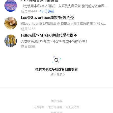
（勿使用本名/本人頭貼） 入群後先看公告 發問前先做功課 勿一進群就伸手牌 再麻煩配合🫡
成員10449
48 分鐘前
Lee🩵Seventeen繪製/飯製周邊
#Seventeen繪製/飯製周邊 都是本人親手繪製的商品 和大家一起快樂追星-`♡´-
成員3265
Follow咪🐾Miruku連線代購社群🍀
入群暱稱請用IG帳號，不是IG帳號不會通過喔！
成員1559
還有其他眾多社群等您來探索
顯示更多
(Open
關於社群
in
(Open
(Open
(Open
用戶準則
官方部落格
規則及政策
a
in
in
in