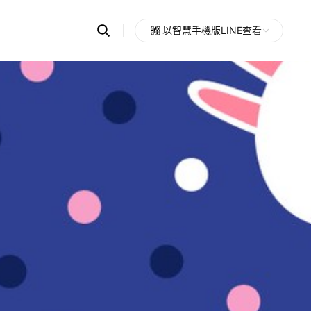
Search
以智慧手機版LINE查看
OpenChats
Open
or
search
messages
area