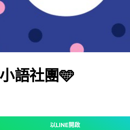
小語社團🩵
以LINE開啟