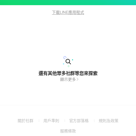
下載LINE應用程式
還有其他眾多社群等您來探索
顯示更多
(Open
(Open
(Open
(Open
關於社群
用戶準則
官方部落格
規則及政策
in
in
in
in
(Open
服務條款
a
a
a
a