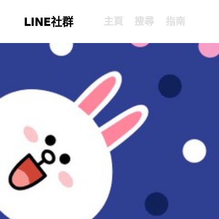
LINE社群
主頁
搜尋
指南