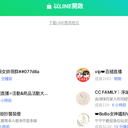
以LINE開啟
下載LINE應用程式
女帥哥群##077d8a
vip👑百縫直播
7 分鐘前
成員2062
剛剛
CC FAMILY｜淨
直播1⭐百縫直播⭐活動&商品活動大群🤗
1 小時前
成員229
6 小時前
妝抄襲裝傻
👑BoBo女神鐵粉
人實際本人根本作惡多端
 小時前
成員3239
13 分鐘