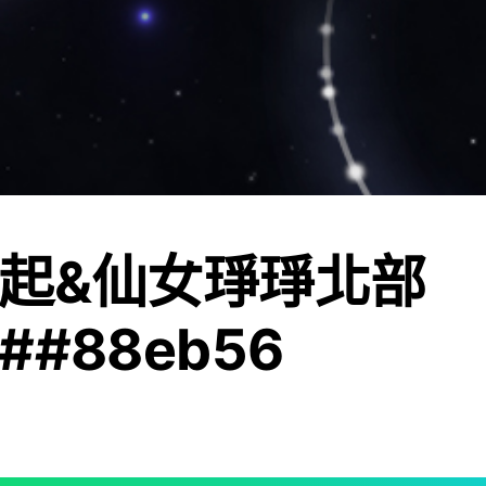
起&仙女琤琤北部
#88eb56