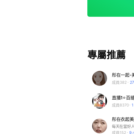
專屬推薦
彤在一起-美
成員382
2
成員8370
彤在衣起美
每天在當好
成員152
9