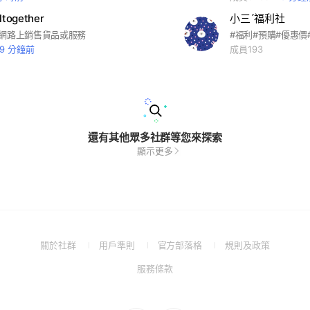
ogether
小三ˊ福利社
在網路上銷售貨品或服務
#福利#預購#優惠價
19 分鐘前
成員193
還有其他眾多社群等您來探索
顯示更多
(Open
(Open
(Open
(Open
關於社群
用戶準則
官方部落格
規則及政策
in
in
in
in
(Open
服務條款
a
a
a
a
in
new
new
new
new
a
window)
window)
window)
window)
new