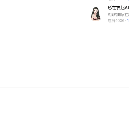
彤在衣起Allt
#我的商家
成員4006