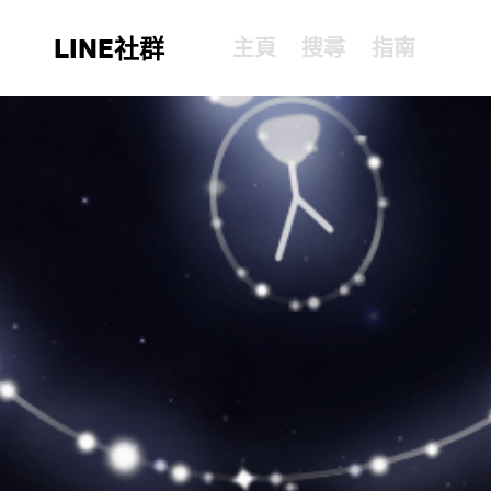
LINE社群
主頁
搜尋
指南