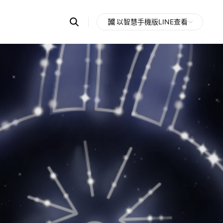
Search
以智慧手機版LINE查看
OpenChats
Open
or
search
messages
area