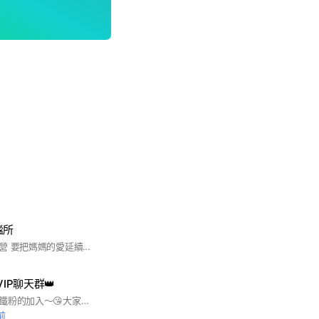
謐所
由琤琤的家人共同經營 要把媽媽的愛延續下去🤎 把收到的愛，分享給更多人 —— 香氛｜零食｜居家｜生活選物
VIP聊天群👑
🎊🎊🎊歡迎各位仙女鐵粉的加入～😘大家一起開心聊天分享生活樂趣吧～為了確保大家聊天品質，請務必遵守以下幾點！ 👍👍👍本社群是提供喜愛BOBO的仙女鐵粉們純分享聊天使用，因為會不定期舉辦抽獎送禮物活動，加入時務必使用與FB相同的名字及照片，避免中獎無法入到購物車 ‼️嚴格禁止爭吵，含有攻擊性言論，買賣交換商品，分享奇怪的連結，任何影響本社群和諧的行為一經發現會立刻剔除，請務必遵守！ 💖大家可以在這裡分享商品使用心得，許願想要的商品，以及任何的生活趣事，子子跟蔡蔡因為作息時間不同，不一定會立刻回覆大家，請不要介意～ 以下幾點請直接私訊FB粉絲團，會有專門的小幫手幫大家處理，請勿在這裡提出，因為這裡面沒有小幫手，沒辦法幫大家處理～ 🚫訂單購物車商品問題 🚫商品收到瑕疵退換貨問題 🚫訂單結單什麼時候收到以及貨運寄送狀況
前