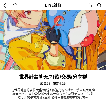
Go
share
se
LINE社群
back
to
home
世界計畫聊天/打歌/交易/分享群
成員24
記事本23
玩世界計畫的各位大佬/萌新！歡迎光臨本社區～快來跟大家聊
聊天吧 也可以把管管抓出來聊天👍會不定期選新管嗷 （題外
話：本管是司激推+單推 歡迎來著我聊聊可愛的司～