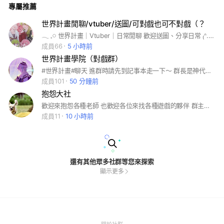
專屬推薦
世界計畫閒聊/vtuber/送圖/可對戲也可不對戲（？
𓂃 𓈒𓏸 世界計畫｜Vtuber｜日常閒聊 歡迎送圖、分享日常 ₍ᐢ..ᐢ₎♡ 可對戲，也可不對戲（？） 有新人禮 ✦ 慢回常駐，互動隨意就好！ 𓂃 𓈒𓏸
成員66
5 小時前
世界計畫學院（對戲群）
#世界計畫#聊天 進群時請先到記事本走一下～ 群長是神代類夢女 請自行回避
成員101
50 分鐘前
抱怨大社
歡迎來抱怨各種老師 也歡迎各位來找各種遊戲的夥伴 群主本人有遊玩的遊戲含： 世界計畫、崩鐵、原神、荒野亂鬥、傳說、三角洲、Minecraft （忘了可以打/群主玩什麼） 但請注意以下事項 🈲辱罵本群成員/嚴禁暴力/毒品/犯罪/歧視相關話題/ ✅負面情緒可以但請適可而止（沒有人應該接住你的所有負面情緒） ✅刷圖（建議少刷點不然會被系統封，我也救不了） ⚠️亂發廣告⚠️（會有專門發廣告的地方,應該用不到w） ⚠️請尊重管理員與遵守群規⚠️ ➡️因不當言行導致群內紛爭，嚴重者經共管討論後，會強退拉黑不得再進群！請注意自身言行 ⬆️違規者先警告2次 第3次會動用權限踢出（一天後才能再進） 第4次會動用權限踢出並拉黑 以上事項還請多加留意，保護一個聊天室友好的環境人人有責 管管目前只有こきん（群主）嘎厲菜（1634）幽、類類、_(:_」∠)_五位後續視情況增加
成員11
10 小時前
還有其他眾多社群等您來探索
顯示更多