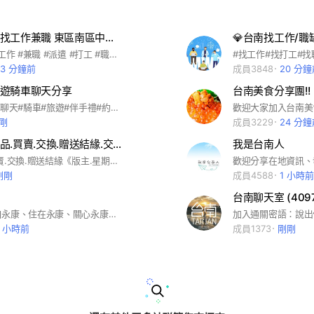
園市中壢內壢楊梅龜山新竹新竹市大安區中正區信義文
中山區松山區大同區士林區北投區新北新北市板橋區中
林口新莊區泰山區三重區山峽區八里淡水五股新店安坑
我是台南人找工作兼職 東區南區中西區北區 安南安平新營麻豆 七股永康安定柳營 官田新市善化南化
山中壢內壢楊梅新竹新竹市竹科竹北竹南笑話梗圖愛情
#台南人 #找工作 #兼職 #派遣 #打工 #職缺 #徵才 #徵人 #求職 #賺錢 #日領 #周領 #東區 #南區 #台南 #中西區 #北區 #安南 #安平 #新營 #麻豆 #七股 #永康 #安定 #柳營 #官田 #新市 #善化 #南化 #山上 #仁德 #歸仁 #新化 #鹽水 鹽水、白河、、後壁、東山、下營、六甲、、大內、佳里、學甲、西港、、將軍、北門、玉井、楠西、、左鎮、關廟、龍崎 🚨 免責聲明：本社群僅為提供信息交流的平台，對於任何在此發布的招聘信息之真實性、合法性或準確性不負任何責任。請求職者在應對招聘信息時，務必自行核實並保持警覺，避免洩露個人敏感信息或財務資料。因信任招聘信息而產生的任何損失或損害，本社群及其管理者概不負責。
美景拍攝網紅韓系手機流行時尚潮流韓星綜藝韓國交友
23 分鐘前
成員3848
20 分
女生模特兒開團打卡秘境分享修圖熱門景點團購工程師/
遊騎車聊天分享
台南美食分享團!!
讀書會學習旅行飯店旅館直播蘋果校友公仔代購團購中
#台南#美食#聊天#騎車#旅遊#伴手禮#約吃飯#分享#團購#餐廳
貨副食品減肥美食追劇股票米其林追劇股票股市台積電
剛
成員3229
24 分
etflix環島存錢親子按摩vip筆記談心交友情報新手同
台南二手物品.買賣.交換.贈送結緣.交流群組
我是台南人
水露營登山釣魚NBA健身籃球棒球MLB足球兔子毛孩
二手物品.買賣.交換.贈送結緣《版主.星期天Tina》
對決手遊/遊戲討論球鞋精品美甲服飾彩妝保養海賊王角
剛剛
成員4588
1 小時前
點美食/銅板美食吃貨米其林民宿環島景點/民宿景點追劇日
台南聊天室 (4097
功課校友社團/筆記/老師大學高中好市多老師知識工程師
愛情/交心談心研究所/育兒親子童裝新手媽咪新手媽咪
歡迎所有來自永康、住在永康、關心永康地方大小事的鄉親朋友們一起加入本社群。讓我們一起努力，讓永康成為更繁榮、更進步、更宜居的幸福城市！ #最新訊息 #在地達人 #店家介紹 #好物分享 #旅遊景點 #美食推薦 #永康有愛友愛永康 🌟請注意： 本社群有駐版市議員、律師、警察，還有輪值管理群，請賭博、詐騙、色情等非法廣告人員審慎申請入群，若有非法一律移送法辦。
9 小時前
成員1373
剛剛
送/上班族房市理財信用卡存錢/門市創業同業/團購夥
桃園宜蘭/花蓮花東/台東新竹中部台中雲林彰化高雄岡
嶼綠島馬祖媽祖嘉義南投 皇冠聯盟。皇冠天選。猴神聯