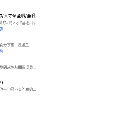
💎台南找工作/職缺/人才💎全職/兼職/派遣/約聘/工讀/實習/打工/外包/家教/義工/志工/社工
#找工作#找打工#找職缺#找人才#基隆#台北#新北#桃園#新竹#苗栗#台中#彰化#雲林#嘉義#台南#高雄#屏東#台東#花蓮#宜蘭#金門#澎湖#馬祖#南投#求職#進修#住家#遠端#出差#外派#日領#週領#月領#預支#現金#匯款#電商#團購#星座#交友#心情#遊戲#學習#政治#軟體#設計#程式#餐飲#陪玩#陪讀#保母#家庭#語言#斜槓#創業#夥伴#外送#外賣#代工#聊天#商業#美食#興趣#電影#免費#專長#專業#技能#動漫#動畫#漫畫#繪圖#賺錢#投資#生活#音樂#樂器#運動#健身#旅遊#人力#大學#上班#宣傳社群#刊登廣告#疫情#疫苗#直播#金融#親子#美容#美髮#美甲#美妝#清潔工#臨時工#搬運工#粗工
鐘前
歡迎大家加入台南美食分享團!! 這邊是一個讓大家討論台南美食的地方.你可以在留言串跟大家分享你知道的美食.並且討論. 要打自家的廣告.還請貼在記事本上.並告知大家.請大家去記事本看即可!!
鐘前
歡迎分享在地資訊、發問或協助回覆成員問題。 ⛔禁止買賣、廣告、拉人、引流、歧視、罵髒話、人身攻擊、散佈股票、違法或色情訊息 加入後先去看記事本裡的社群公約，避免違規被踢喔! 有社群、社團規定問題，請聯繫台南小幫手提問 LINE ID：@710hbpcu 請先加入台南社團： 👉我是台南人 https://reurl.cc/bl4q13 👉台南房屋買賣 http://goo.gl/Js9kAP
)
加入通關密語：說出你一句最不爽詐騙的話; 我先示範：詐騙愛吃屎，腦殘愛推股票，畜牲才作詐騙。 歡迎分享在地資訊、發問或協助回覆成員問題。 ⛔禁止買賣、廣告、拉人、引流、歧視、罵髒話、人身攻擊、散佈股票、違法或色情訊息 加入後先去看記事本裡的社群公約，避免違規被踢喔! 有社群、社團規定問題，請聯繫小幫手提問 LINE ID：@710hbpcu