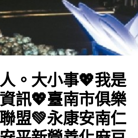
南人。大小事💖我是
資訊💖臺南市俱樂
聯盟💚永康安南仁
安平新營善化麻豆