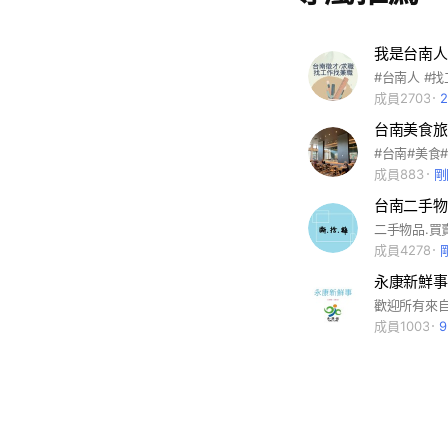
山萬里石碇桃園桃
山區內湖區南港區
和區永和區土城區
深坑桃園桃園市龜
美麗攝影絲襪美圖
成員2703
聊天交流美女女神
台南美食旅
愛好毛孩疫情彩妝
華職棒中職分享吃
成員883
剛
面試健身人力找工作n
好愛好自行車單車潛
貓咪柴犬貴賓傳說
成員4278
色webtoon甜
永康新鮮事
劇/韓劇美劇家長/
前端/手機家電心事
成員1003
轉學求職求學面試外
伴大小事資訊/基隆
山屏東墾丁金門蘭
邦