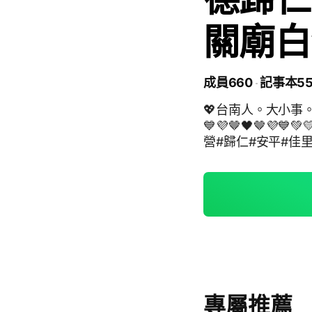
關廟白
成員660
記事本5
💖台南人。大小事。交友互
💙💜🤎🖤🤎💜
營#歸仁#安平#佳
港下營後壁七股六
崎台北人台北市新
漁港店家門市全家co
家樂福萊爾富義美
購物蝦皮pchom
合夜市東大夜市超
大安人中正中正人
松山松山人大同大
永和永和人/土城
專屬推薦
店安坑深坑汐止汐