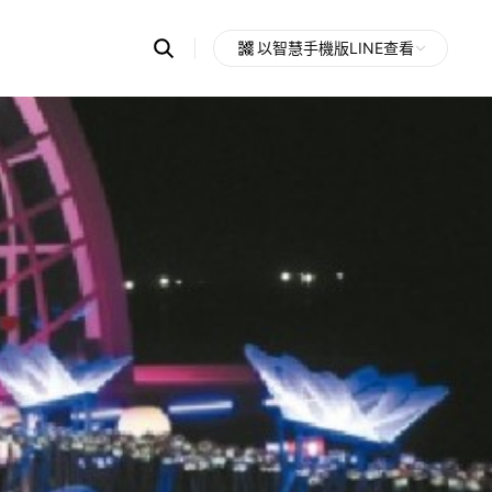
Search
以智慧手機版LINE查看
OpenChats
Open
or
search
messages
area