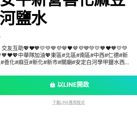
河鹽水
5
助💖❤🧡💛💚💙💜🤎🖤🤎💜💙💚💛🧡❤🧡💛💚
💙💚💛🧡❤💖中華隊加油💖東區#北區#南區#中西#仁德#新
里#善化#麻豆#新化#新市#關廟#安定白河學甲鹽水西
甲官田柳營東山將軍玉井北門大內楠西南化山上左鎮龍
北市美食人力互助交友聊天疫苗疫情新冠肺炎武漢肺炎
stco好市多7-11便利商店藥妝康是美屈臣氏寶雅全聯
以LINE開啟
麥當勞肯德基人日耀本舖唐吉軻德唐吉柯德松本清線上
e札幌藥妝華西街萬華夜市士林夜市饒河夜市三合夜市六
下載LINE應用程式
市傳統菜市場果菜市場環南市場西門町萬華萬華人大安
信義信義人木柵文山內湖內湖人南港南港人中山中山人
同人士林士林人北投北投人新北板橋板橋人中和中和人
土城人林口新莊泰山樹林三重三重人三峽八里淡水五股新
止人貢寮鶯歌蘆洲蘆洲人石門三芝烏來平溪坪林瑞芳金