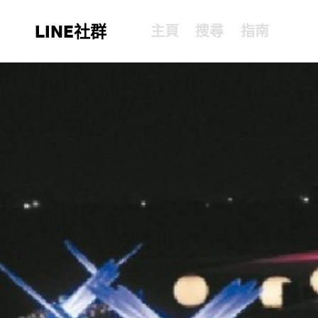
LINE社群
主頁
搜尋
指南