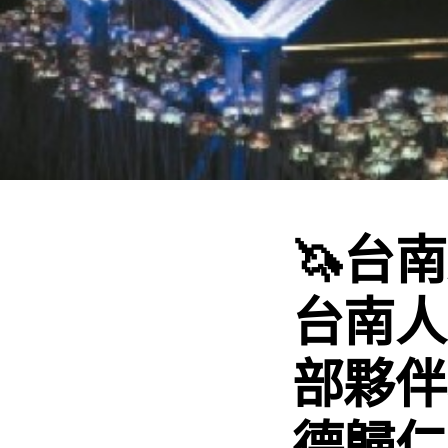
🦄台
台南人
部夥伴
德歸仁