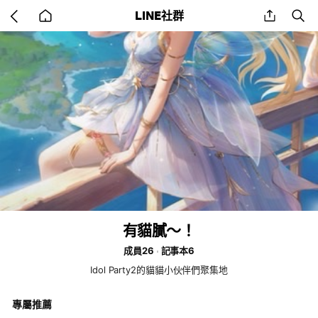
Go
share
se
LINE社群
back
to
home
有貓膩～！
成員26
記事本6
Idol Party2的貓貓小伙伴們聚集地
專屬推薦