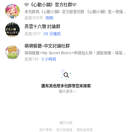
🩷《心動小鎮》官方社群🩷
本社群為《心動小鎮》官方經營社群 《心動小鎮》是一款慢節奏生活模擬遊戲。 無論你有什麼樣的愛好、個性，在這裡都能隨心所欲展示。 現在就放鬆心情，在小鎮悠哉度日，遇見生活的美好吧！ ※本遊戲涉及戀愛要素 依遊戲軟體分級管理辦法分類為輔12級。 ※本遊戲為免費使用， 遊戲內另提供購買虛擬貨幣、物品等付費服務。 ※請注意遊戲時間，避免沈迷。
成員10376
剛剛
燕雲十六聲 討論群
成員2017
29 分鐘前
萌萌餐廳-中文討論社群
萌萌餐廳⭐️My Secret Bistro⭐️申請加入時，請放頭像、填寫遊戲等級、完整遊戲暱稱，缺一不可!
成員135
2 小時前
還有其他眾多社群等您來探索
顯示更多
(Open
關於社群
in
(Open
(Open
(Open
用戶準則
官方部落格
規則及政策