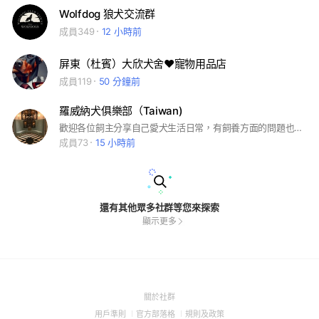
Wolfdog 狼犬交流群
成員349
12 小時前
屏東（杜賓）大欣犬舍❤️寵物用品店
成員119
50 分鐘前
羅威納犬俱樂部（Taiwan)
歡迎各位飼主分享自己愛犬生活日常，有飼養方面的問題也可以在社群發問 讓各位犬友一起探討相關資訊， 嚴謹一言堂或是言語文字衝突挑釁！ 歡迎羅威納犬友一起加入！ #嚴謹在社群此販售犬隻 #可以張貼犬隻配種最新消息 #歡迎犬友一起探討相關議題活動
成員73
15 小時前
還有其他眾多社群等您來探索
顯示更多
(Open
關於社群
in
(Open
(Open
(Open
用戶準則
官方部落格
規則及政策