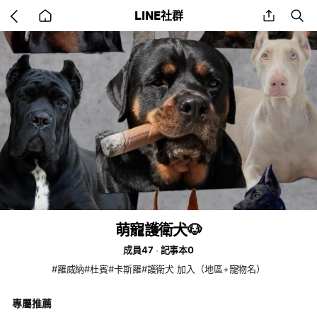
Go
share
se
LINE社群
back
to
home
萌寵護衛犬🐶
成員47
記事本0
#羅威納#杜賓#卡斯羅#護衛犬 加入（地區+寵物名）
專屬推薦